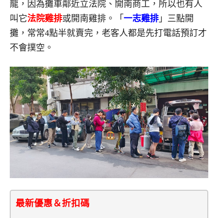
龍，因為攤車鄰近立法院、開南商工，所以也有人
叫它
法院雞排
或開南雞排。「
一志雞排
」三點開
攤，常常4點半就賣完，老客人都是先打電話預訂才
不會撲空。
最新優惠＆折扣碼