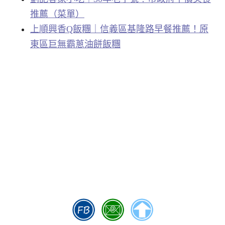
推薦（菜單）
上順興香Q飯糰｜信義區基隆路早餐推薦！原
東區巨無霸蔥油餅飯糰