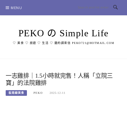
Skip
MENU
to
content
PEKO の Simple Life
♡ 美食 ♡ 旅遊 ♡ 生活 ♡ 邀約請來信 PEKO721@HOTMAIL.COM
一志雞排｜1.5小時就完售！人稱「立院三
寶」的法院雞排
板南線美食
PEKO
2025-12-11