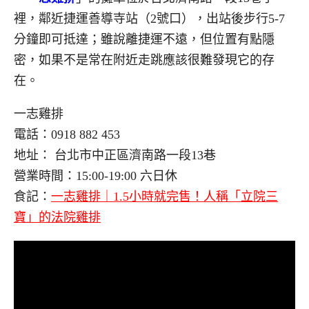
裡，鄰近捷運善導寺站（2號口），出站後步行5-7
分鐘即可抵達；雖說離捷運不遠，但位置有點隱
密，如果不是常在附近走跳應該很難發現它的存
在。
一志雞排
電話：0918 882 453
地址： 台北市中正區濟南路一段13巷
營業時間：15:00-19:00 六日休
食記：
一志雞排｜1.5小時就完售！人稱「立院三
寶」的法院雞排