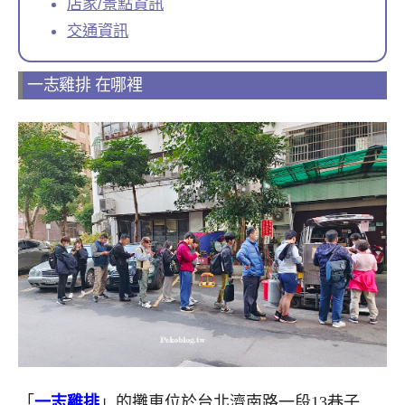
店家/景點資訊
交通資訊
一志雞排 在哪裡
「
一志雞排
」的攤車位於台北濟南路一段13巷子