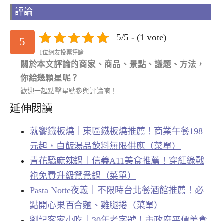
評論
5/5 - (1 vote)
5
1位網友投票評論
關於本文評論的商家、商品、景點、議題、方法，
你給幾顆星呢？
歡迎一起點擊星號參與評論唷！
延伸閱讀
就饗鐵板燒｜東區鐵板燒推薦！商業午餐198
元起，白飯湯品飲料無限供應（菜單）
青花驕麻辣鍋｜信義A11美食推薦！穿紅綠戰
袍免費升級鴛鴦鍋（菜單）
Pasta Notte夜義｜不限時台北餐酒館推薦！必
點開心果百合麵、雞腿捲（菜單）
劉記客家小吃｜30年老字號！市政府平價美食