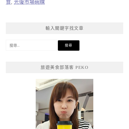
食
,
光復市場碗粿
輸入關鍵字找文章
搜
尋
關
鍵
旅遊美食部落客 PEKO
字: