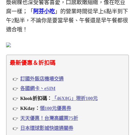
漿碗粿也深受饕客喜愛，口感軟嫩細緻，像在吃豆
腐一樣；「
阿芬小吃
」的營業時間從早上6點半到下
午2點半，不論你是要當早餐、午餐還是早午餐都很
適合哦！
最新優惠＆折扣碼
訂國外飯店機場交通
各國網卡、eSIM
Klook折扣碼：
「46X8G」現折100元
KKday：
領100元優惠券
天天優惠！台灣高鐵票75折
日本環球影城快速通關券