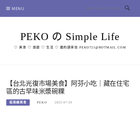
Skip
MENU
to
content
PEKO の Simple Life
♡ 美食 ♡ 旅遊 ♡ 生活 ♡ 邀約請來信 PEKO721@HOTMAIL.COM
【台北光復市場美食】阿芬小吃｜藏在住宅
區的古早味米漿碗粿
板南線美食
PEKO
2025-07-29