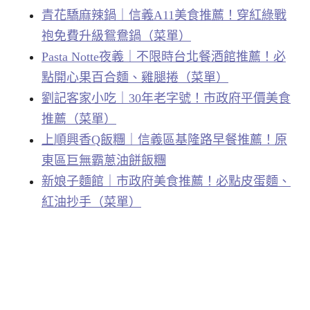
青花驕麻辣鍋｜信義A11美食推薦！穿紅綠戰
袍免費升級鴛鴦鍋（菜單）
Pasta Notte夜義｜不限時台北餐酒館推薦！必
點開心果百合麵、雞腿捲（菜單）
劉記客家小吃｜30年老字號！市政府平價美食
推薦（菜單）
上順興香Q飯糰｜信義區基隆路早餐推薦！原
東區巨無霸蔥油餅飯糰
新娘子麵館｜市政府美食推薦！必點皮蛋麵、
紅油抄手（菜單）