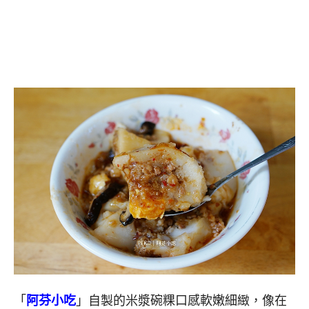
「
阿芬小吃
」自製的米漿碗粿口感軟嫩細緻，像在