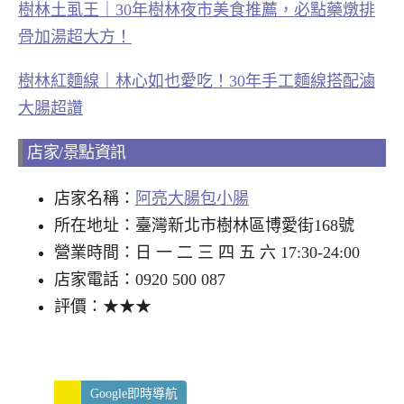
樹林土虱王｜30年樹林夜市美食推薦，必點藥燉排
骨加湯超大方！
樹林紅麵線｜林心如也愛吃！30年手工麵線搭配滷
大腸超讚
店家/景點資訊
店家名稱：
阿亮大腸包小腸
所在地址：臺灣新北市樹林區博愛街168號
營業時間：日 一 二 三 四 五 六 17:30-24:00
店家電話：0920 500 087
評價：★★★
Google即時導航