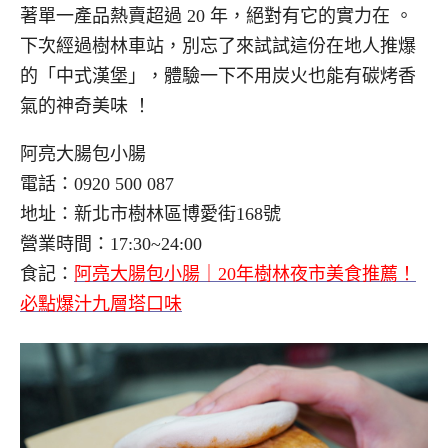
著單一產品熱賣超過 20 年，絕對有它的實力在
。
下次經過樹林車站，別忘了來試試這份在地人推爆
的「中式漢堡」，體驗一下不用炭火也能有碳烤香
氣的神奇美味
！
阿亮大腸包小腸
電話：0920 500 087
地址：新北市樹林區博愛街168號
營業時間：17:30~24:00
食記：
阿亮大腸包小腸｜20年樹林夜市美食推薦！
必點爆汁九層塔口味