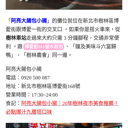
「
阿亮大腸包小腸
」的
攤位就位在新北市樹林區博
愛街跟博愛一街的交叉口
。如果你是搭火車來，從
樹林車站
走過來大約只需 3 分鐘腳程，交通非常便
利
。
跟
、
「鐘及美味斗六當歸
博愛街161號水煎包
鴨」、「樹林農會」同一邊。
阿亮大腸包小腸
電話：0920 500 087
地址：新北市樹林區博愛街168號
營業時間：17:30~24:00
食記：
阿亮大腸包小腸｜20年樹林夜市美食推薦！
必點爆汁九層塔口味