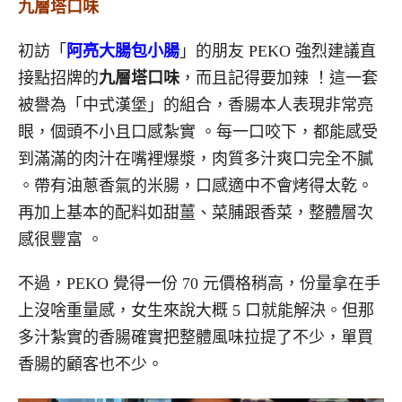
九層塔口味
初訪
「
阿亮大腸包小腸
」
的朋友 PEKO 強烈建議直
接點招牌的
九層塔口味
，而且記得要加辣
！這一套
被譽為「中式漢堡」的組合，香腸本人表現非常亮
眼，個頭不小且口感紮實
。每一口咬下，都能感受
到滿滿的肉汁在嘴裡爆漿，肉質多汁爽口完全不膩
。
帶有油蔥香氣
的米腸
，口感適中不會烤得太乾
。
再加上基本的配料如甜薑、菜脯跟香菜，整體層次
感很豐富
。
不過，PEKO 覺得一份 70 元價格稍高，份量拿在手
上沒啥重量感，女生來說大概 5 口就能解決。但那
多汁紮實的香腸確實把整體風味拉提了不少，單買
香腸的顧客也不少。