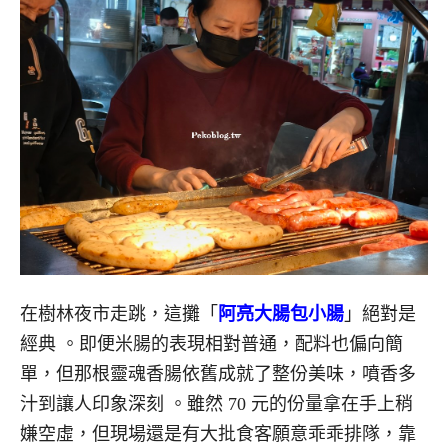
在樹林夜市走跳，這攤「
阿亮大腸包小腸
」絕對是
經典
。
即便
米腸的表現相對普通，配料也偏向簡
單，但那根靈魂香腸
依舊成就了整份美味
，噴香多
汁到讓人印象深刻
。雖然 70 元的份量拿在手上稍
嫌空虛，但
現場還是有大批食客願意乖乖排隊，靠