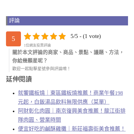
評論
5/5 - (1 vote)
5
1位網友投票評論
關於本文評論的商家、商品、景點、議題、方法，
你給幾顆星呢？
歡迎一起點擊星號參與評論唷！
延伸閱讀
就饗鐵板燒｜東區鐵板燒推薦！商業午餐198
元起，白飯湯品飲料無限供應（菜單）
阿財彰化肉圓｜南京復興美食推薦！龍江街排
隊肉圓、營業時間
便宜好吃的鹹酥雞攤｜新莊福壽街美食推薦！