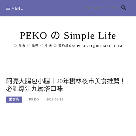
Skip
MENU
to
content
PEKO の Simple Life
♡ 美食 ♡ 旅遊 ♡ 生活 ♡ 邀約請來信 PEKO721@HOTMAIL.COM
阿亮大腸包小腸｜20年樹林夜市美食推薦！
必點爆汁九層塔口味
愛食尚
PEKO
2026-02-18