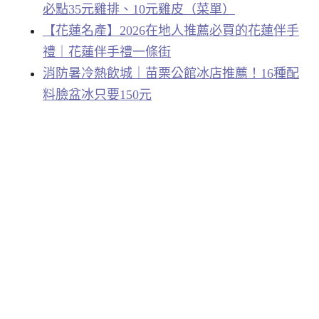
必點35元雞排、10元雞皮（菜單）
【花蓮名產】2026在地人推薦必買的花蓮伴手
禮｜花蓮伴手禮一條街
消防暑冷熱飲城｜苗栗公館冰店推薦！16種配
料臉盆冰只要150元