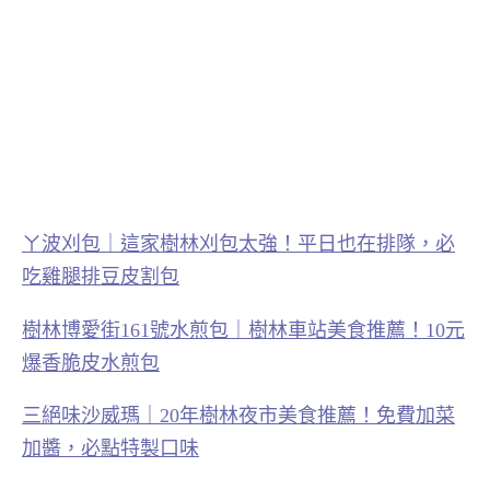
ㄚ波刈包｜這家樹林刈包太強！平日也在排隊，必
吃雞腿排豆皮割包
樹林博愛街161號水煎包｜樹林車站美食推薦！10元
爆香脆皮水煎包
三絕味沙威瑪｜20年樹林夜市美食推薦！免費加菜
加醬，必點特製口味