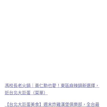
馮校長老火鍋｜黃仁勳也愛！東區麻辣鍋新選擇，
近台北大巨蛋（菜單）
【台北大巨蛋美食】週末炸雞漢堡俱樂部，全台最