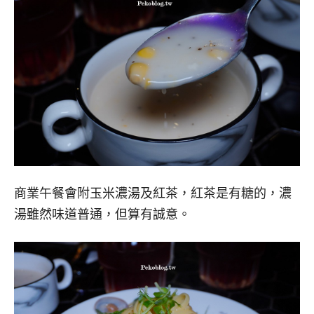
商業午餐會附玉米濃湯及紅茶，紅茶是有糖的，濃
湯雖然味道普通，但算有誠意。