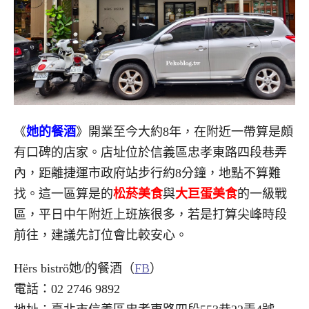
《
她的餐酒
》開業至今大約8年，在附近一帶算是頗
有口碑的店家。店址位於信義區忠孝東路四段巷弄
內，距離捷運市政府站步行約8分鐘，地點不算難
找。這一區算是的
松菸美食
與
大巨蛋美食
的一級戰
區，平日中午附近上班族很多，若是打算尖峰時段
前往，建議先訂位會比較安心。
Hërs biströ她/的餐酒（
FB
）
電話：02 2746 9892