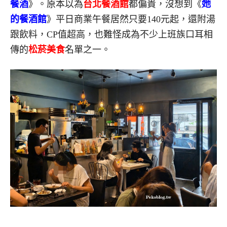
餐酒
》。原本以為
台北餐酒館
都偏貴，沒想到《
她
的餐酒館
》平日商業午餐居然只要140元起，還附湯
跟飲料，CP值超高，也難怪成為不少上班族口耳相
傳的
松菸美食
名單之一。