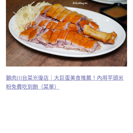
鵝肉川台菜光復店｜大巨蛋美食推薦！內用芋頭米
粉免費吃到飽（菜單）