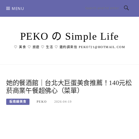
Skip
MENU
to
content
PEKO の Simple Life
♡ 美食 ♡ 旅遊 ♡ 生活 ♡ 邀約請來信 PEKO721@HOTMAIL.COM
她的餐酒館｜台北大巨蛋美食推薦！140元松
菸商業午餐超佛心（菜單）
板南線美食
PEKO
2026-04-19