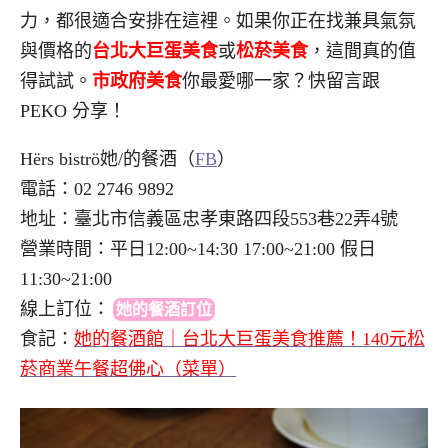
力，都很適合安排在這裡。如果你正在找兼具氣氛
與價格的
台北大巨蛋美食
或
松菸美食
，這間真的值
得試試。
市政府美食
你最愛哪一家？快留言跟
PEKO 分享！
Hërs biströ她/的餐酒（
FB
）
電話：02 2746 9892
地址：臺北市信義區忠孝東路四段553巷22弄4號
營業時間：平日12:00~14:30 17:00~21:00 假日
11:30~21:00
線上訂位
：
她的餐酒訂位
食記：
她的餐酒館｜台北大巨蛋美食推薦！140元松
菸商業午餐超佛心（菜單）