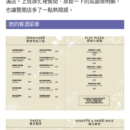
滿店。上班族忙裡偷閒、放鬆一下的氛圍很明顯，
也讓整間店多了一點熱鬧感。
她的餐酒菜單