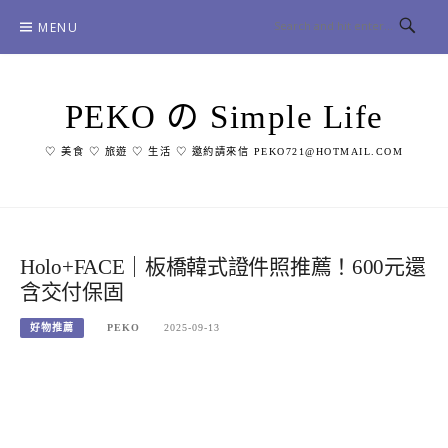
Skip
MENU
to
content
PEKO の Simple Life
♡ 美食 ♡ 旅遊 ♡ 生活 ♡ 邀約請來信 PEKO721@HOTMAIL.COM
Holo+FACE｜板橋韓式證件照推薦！600元還
含交付保固
好物推薦
PEKO
2025-09-13