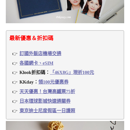
最新優惠＆折扣碼
訂國外飯店機場交通
各國網卡、eSIM
Klook折扣碼：
「46X8G」現折100元
KKday：
領100元優惠券
天天優惠！台灣高鐵票75折
日本環球影城快速通關券
東京迪士尼度假區一日護照