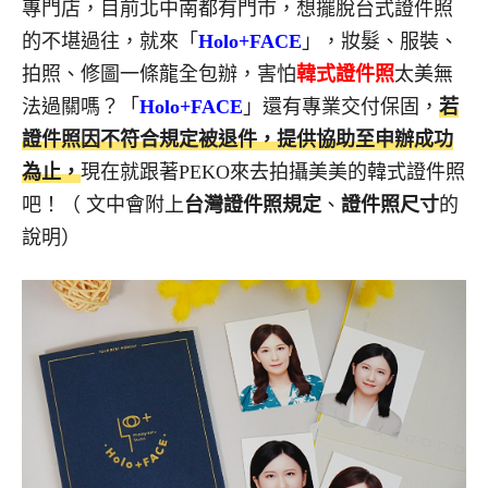
專門店，目前北中南都有門市，想擺脫台式證件照
的不堪過往，就來「
Holo+FACE
」，妝髮、服裝、
拍照、修圖一條龍全包辦，害怕
韓式證件照
太美無
法過關嗎？「
Holo+FACE
」還有專業交付保固，
若
證件照因不符合規定被退件，提供協助至申辦成功
為止，
現在就跟著PEKO來去拍攝美美的韓式證件照
吧！（ 文中會附上
台灣證件照規定
、
證件照尺寸
的
說明）