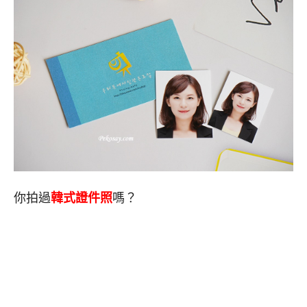
你拍過
韓式證件照
嗎？