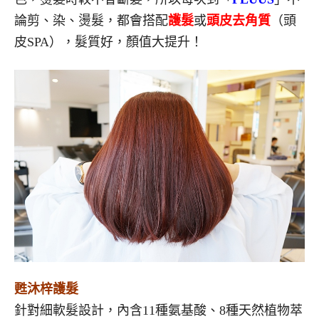
論剪、染、燙髮，都會搭配
護髮
或
頭皮去角質
（頭
皮SPA），髮質好，顏值大提升！
甦沐梓護髮
針對細軟髮設計，內含11種氨基酸、8種天然植物萃