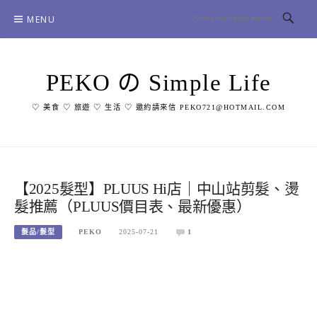
Skip
MENU
to
content
PEKO の Simple Life
♡ 美食 ♡ 旅遊 ♡ 生活 ♡ 邀約請來信 PEKO721@HOTMAIL.COM
【2025髮型】PLUUS Hi店｜中山站剪髮、燙
髮推薦（PLUUS價目表、最新優惠）
髮品/髮型
PEKO
2025-07-21
1