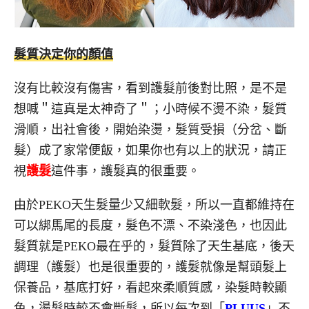
髮質決定你的顏值
沒有比較沒有傷害，看到護髮前後對比照，是不是
想喊＂這真是太神奇了＂；小時候不燙不染，髮質
滑順，出社會後，開始染燙，髮質受損（分岔、斷
髮）成了家常便飯，如果你也有以上的狀況，請正
視
護髮
這件事，護髮真的很重要。
由於PEKO天生髮量少又細軟髮，所以一直都維持在
可以綁馬尾的長度，髮色不漂、不染淺色，也因此
髮質就是PEKO最在乎的，髮質除了天生基底，後天
調理（護髮）也是很重要的，護髮就像是幫頭髮上
保養品，基底打好，看起來柔順質感，染髮時較顯
色，燙髮時較不會斷髮，所以每次到「
PLUUS
」不