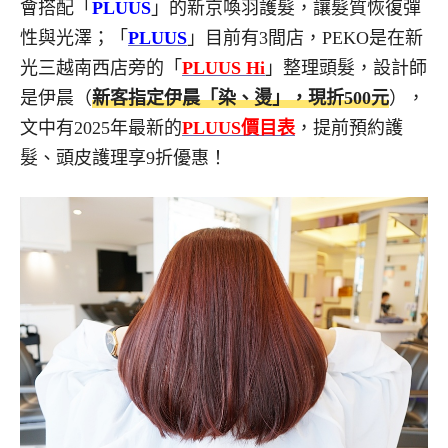
會搭配「
PLUUS
」的新京喚羽護髮，讓髮質恢復彈
性與光澤；「
PLUUS
」目前有3間店，PEKO是在新
光三越南西店旁的「
PLUUS Hi
」整理頭髮，設計師
是伊晨（
新客指定伊晨「染、燙」，現折500元
），
文中有2025年最新的
PLUUS價目表
，提前預約護
髮、頭皮護理享9折優惠！