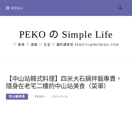
Skip
MENU
to
content
PEKO の Simple Life
♡ 美食 ♡ 旅遊 ♡ 生活 ♡ 邀約請來信 PEKO721@HOTMAIL.COM
【中山站韓式料理】四米大石鍋拌飯專賣，
隱身在老宅二樓的中山站美食（菜單）
松山線美食
PEKO
2025-03-26