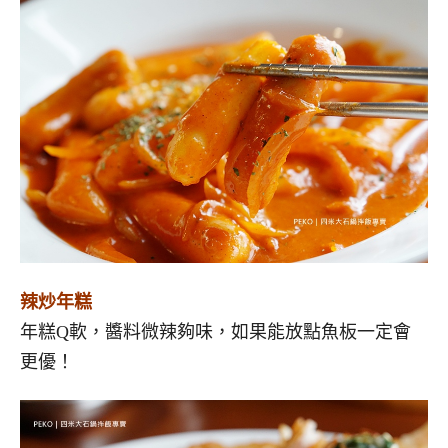
辣炒年糕
年糕Q軟，醬料微辣夠味，如果能放點魚板一定會
更優！