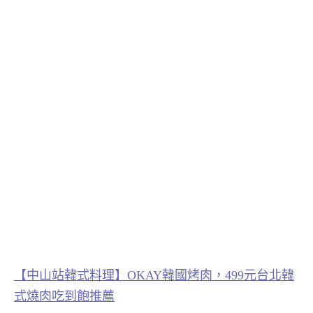
【中山站韓式料理】OKAY韓國烤肉，499元台北韓
式燒肉吃到飽推薦