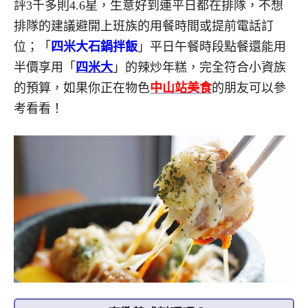
評3千多則4.6星，生意好到連平日都在排隊，不想
排隊的建議避開上班族的用餐時間或提前電話訂
位；「
四米大石鍋拌飯
」平日午餐時段點餐還能用
半價享用「
四米大
」的辣炒年糕，完全符合小資族
的預算，如果你正在物色
中山站美食
的朋友可以參
考看看！