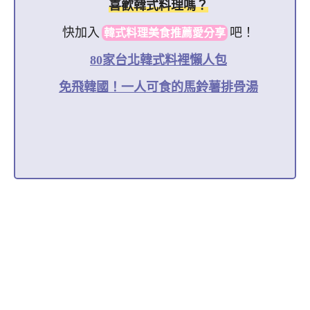
喜歡韓式料理嗎？
快加入
吧！
韓式料理美食推薦愛分享
80家台北韓式料裡懶人包
免飛韓國！一人可食的馬鈴薯排骨湯