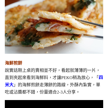
海鮮煎餅
說實話剛上桌的賣相並不好，看起就薄薄的一片，
直到夾起來看到海鮮料，才讓PEKO稍為放心，「
四
米大
」的海鮮煎餅走薄餅的路線，外酥內紮實，單
吃或沾醬都不錯，份量適合2-3人分享。