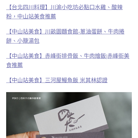
【台北四川料理】川渝小吃坊必點口水雞、酸辣
粉，中山站美食推薦
【中山站美食】川畝園麵食館-蔥油蛋餅、牛肉捲
餅、小籠湯包
【中山站美食】赤峰街排骨飯、牛肉燴飯|赤峰街美
食推薦
【中山站美食】三河屋鰻魚飯 米其林認證