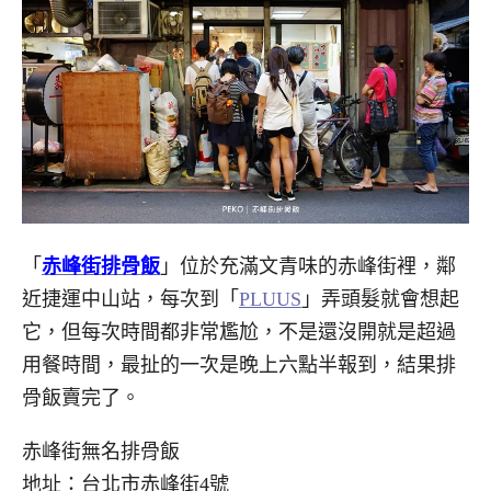
「
赤峰街排骨飯
」位於充滿文青味的赤峰街裡，鄰
近捷運中山站，每次到「
PLUUS
」弄頭髮就會想起
它，但每次時間都非常尷尬，不是還沒開就是超過
用餐時間，最扯的一次是晚上六點半報到，結果排
骨飯賣完了。
赤峰街無名排骨飯
地址：台北市赤峰街4號