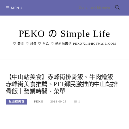
Skip
MENU
to
content
PEKO の Simple Life
♡ 美食 ♡ 旅遊 ♡ 生活 ♡ 邀約請來信 PEKO721@HOTMAIL.COM
【中山站美食】赤峰街排骨飯、牛肉燴飯｜
赤峰街美食推薦、PTT鄉民激推的中山站排
骨飯｜營業時間、菜單
松山線美食
PEKO
2018-09-25
1