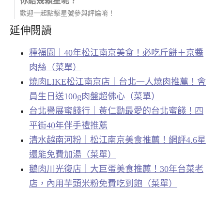
你給幾顆星呢？
歡迎一起點擊星號參與評論唷！
延伸閱讀
種福園｜40年松江南京美食！必吃斤餅＋京醬
肉絲（菜單）
燒肉LIKE松江南京店｜台北一人燒肉推薦！會
員生日送100g肉盤超佛心（菜單）
台北譽展蜜餞行｜黃仁勳最愛的台北蜜餞！四
平街40年伴手禮推薦
清水越南河粉｜松江南京美食推薦！網評4.6星
還能免費加湯（菜單）
鵝肉川光復店｜大巨蛋美食推薦！30年台菜老
店，內用芋頭米粉免費吃到飽（菜單）