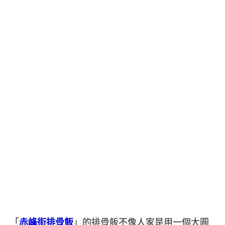
「
赤峰街排骨飯
」的排骨飯不像人家是用一個大圓