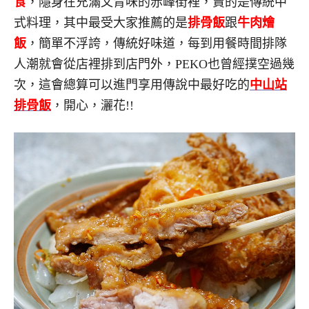
食
，隱身在充滿文青味的赤峰街裡，賣的是傳統中
式料理，其中最受大家推薦的是
排骨飯
跟
牛肉燴
飯
，簡單不浮誇，傳統好味道，每到用餐時間排隊
人潮就會從店裡排到店門外，PEKO也曾經撲空過幾
次，這會總算可以進門享用傳說中最好吃的
中山站
排骨飯
，開心，灑花!!