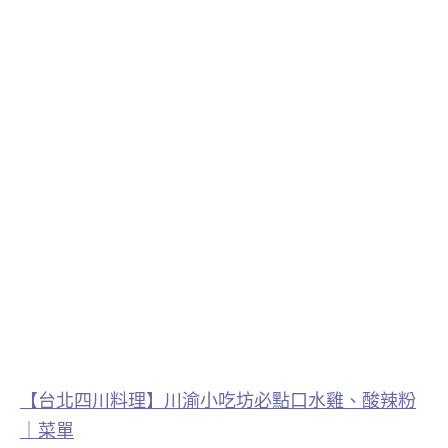
【台北四川料理】川渝小吃坊必點口水雞、酸辣粉
｜菜單