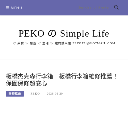
Skip
MENU
to
content
PEKO の Simple Life
♡ 美食 ♡ 旅遊 ♡ 生活 ♡ 邀約請來信 PEKO721@HOTMAIL.COM
板橋杰克森行李箱｜板橋行李箱維修推薦！
保固保修超安心
好物推薦
PEKO
2026-06-20