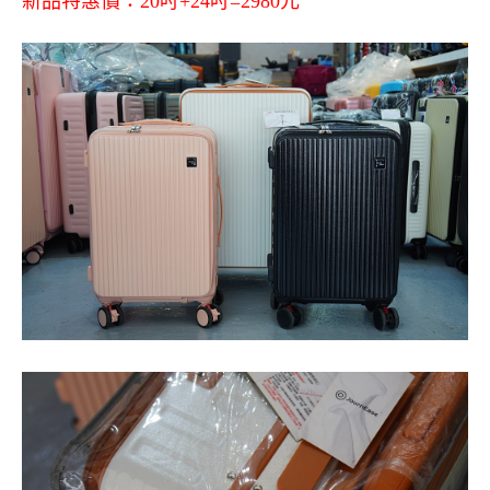
新品特惠價：20吋+24吋=2980元