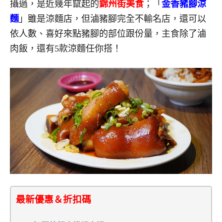
攝過，是近幾年竄起的
錦州街美食
；「
金香豬腳涼
麵
」雖是涼麵店，但滷豬腳完全不輸名店，還可以
依人數、喜好來點豬腳的部位跟份量，主食除了滷
肉飯，還有5款涼麵任你搭！
最新優惠＆折扣碼