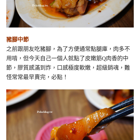
豬腳中節
之前跟朋友吃豬腳，為了方便通常點腿庫，肉多不
用啃，但今天自己一個人就點了皮嫩筋Q肉香的中
節，膠質感滿到炸，口感極度軟嫩，超級銷魂，難
怪常常最早賣完，必點！