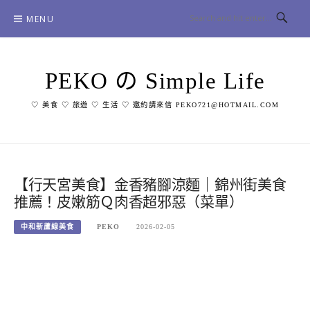
Skip
MENU
to
content
PEKO の Simple Life
♡ 美食 ♡ 旅遊 ♡ 生活 ♡ 邀約請來信 PEKO721@HOTMAIL.COM
【行天宮美食】金香豬腳涼麵｜錦州街美食
推薦！皮嫩筋Ｑ肉香超邪惡（菜單）
中和新蘆線美食
PEKO
2026-02-05