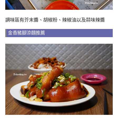
調味區有芥末醬、胡椒粉、辣椒油以及蒜味辣醬
金香豬腳涼麵推薦