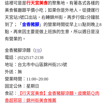
這裡可是是
行天宮美食
的聚集地，有著各式各樣的
美食餐廳跟平價小吃；如果你是外地人，從捷運行
天宮站3號口出站，右轉錦州街，再步行個2分鐘就
到了；「
金香豬腳
」的營業時間從早上11點到晚上8
點，再來因主要是做上班族的生意，所以週日是沒
有營業的。
金香豬腳涼麵（
FB
）
電話：(02)2517-2138
地址：台北市中山區錦州街253號
外送：無
營業時間：11:00~20:00
固定公休：星期日
食記：
【行天宮美食】金香豬腳涼麵，皮嫩筋Ｑ肉
香超邪惡｜錦州街美食推薦