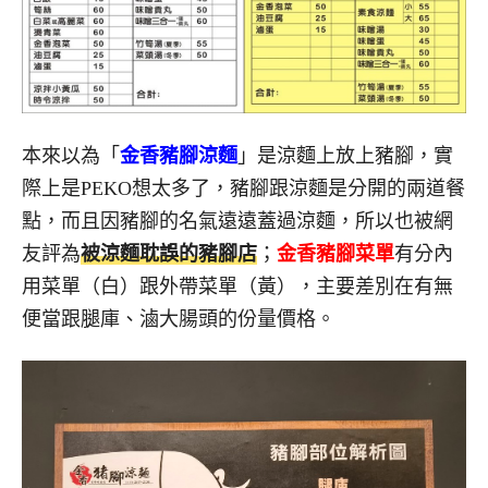
本來以為「
金香豬腳涼麵
」是涼麵上放上豬腳，實
際上是PEKO想太多了，豬腳跟涼麵是分開的兩道餐
點，而且因豬腳的名氣遠遠蓋過涼麵，所以也被網
友評為
被涼麵耽誤的豬腳店
；
金香豬腳菜單
有分內
用菜單（白）跟外帶菜單（黃），主要差別在有無
便當跟腿庫、滷大腸頭的份量價格。