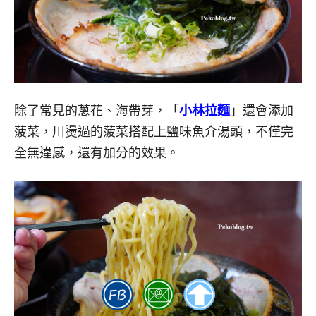
除了常見的蔥花、海帶芽，「
小林拉麵
」還會添加
菠菜，川燙過的菠菜搭配上鹽味魚介湯頭，不僅完
全無違感，還有加分的效果。