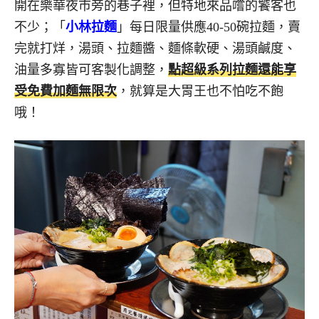
開在樂華夜市旁的巷子裡，但特地來品嚐的饕客也
不少；「
小林拉麵
」每日限量供應40-50碗拉麵，賣
完就打烊，湯頭、拉麵醬、麵條軟硬、湯頭鹹度、
油量多寡皆可客製化調整，
點超級系列拉麵還能享
受免費加麵無限次
，就算是大胃王也不怕吃不飽
哦！