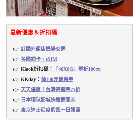
最新優惠＆折扣碼
訂國外飯店機場交通
各國網卡、eSIM
Klook折扣碼：
「46X8G」現折100元
KKday：
領100元優惠券
天天優惠！台灣高鐵票75折
日本環球影城快速通關券
東京迪士尼度假區一日護照