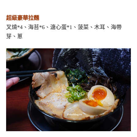
超級豪華拉麵
叉燒*4、海苔*6、溏心蛋*1、菠菜、木耳、海帶
芽、蔥