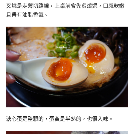
叉燒是走薄切路線，上桌前會先炙燒過，口感軟嫩
且帶有油脂香氣。
溏心蛋是整顆的，蛋黃是半熟的，也很入味。