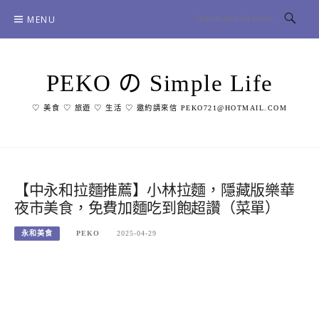
Skip
MENU
to
content
PEKO の Simple Life
♡ 美食 ♡ 旅遊 ♡ 生活 ♡ 邀約請來信 PEKO721@HOTMAIL.COM
【中永和拉麵推薦】小林拉麵，隱藏版樂華
夜市美食，免費加麵吃到飽超讚（菜單）
永和美食
PEKO
2025-04-29