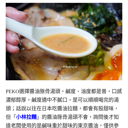
PEKO選擇醬油豚骨湯頭，鹹度、油度都是普，口感
濃郁醇厚，鹹度適中不膩口，是可以順順喝完的湯
頭；話說以往在日本吃醬油拉麵，都會有股甜味，
但「
小林拉麵
」的醬油豚骨湯頭不會，詢問後才知
道老闆使用的是鹹味重於甜味的東京醬油，僅供參