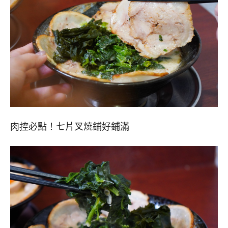
肉控必點！七片叉燒鋪好鋪滿