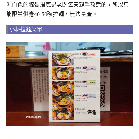
乳白色的豚骨湯底是老闆每天親手熬煮的，所以只
能限量供應40-50碗拉麵，無法量產。
小林拉麵菜單