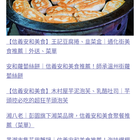
【信義安和美食】王記豆腐捲、韭菜盒｜通化街美
食推薦｜外送、菜單
安和蘿蔔絲餅｜信義安和美食推薦！師承溫州街蘿
蔔絲餅
【信義安和美食】木村屋芋泥泡芙、乳酪吐司｜芋
頭控必吃的超狂芋頭泡芙
湘八老｜彭園旗下湘菜品牌，信義安和美食聚餐推
薦（菜單）