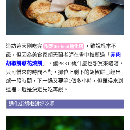
造訪這天剛吃
完
，
雖說根本不
限定the food通化店
餓，但因為美食家胡天蘭老師在書中推薦過「
赤肉
胡椒餅蔥花燒餅
」，讓PEKO說什麼也想買來嚐嚐，
只可惜來的時間不對，攤位上剩下的胡椒餅已經出
爐一段時間，下一鍋又要等1個多小時，但難得來到
這裡，還是決定先吃再說。
通化街胡椒餅好吃嗎