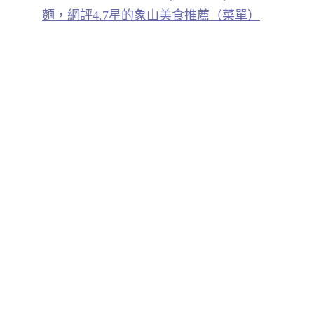
麵，網評4.7星的象山美食推薦（菜單）