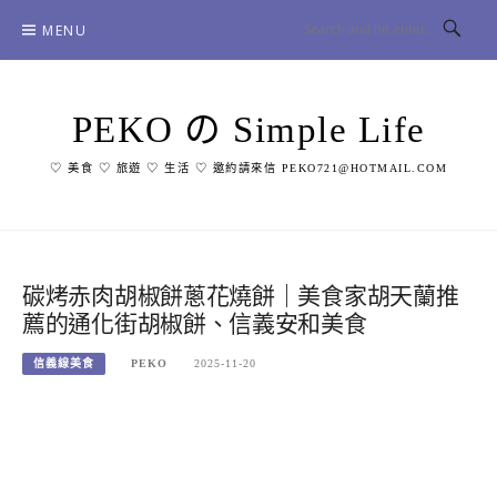
Skip
MENU
to
content
PEKO の Simple Life
♡ 美食 ♡ 旅遊 ♡ 生活 ♡ 邀約請來信 PEKO721@HOTMAIL.COM
碳烤赤肉胡椒餅蔥花燒餅｜美食家胡天蘭推
薦的通化街胡椒餅、信義安和美食
信義線美食
PEKO
2025-11-20