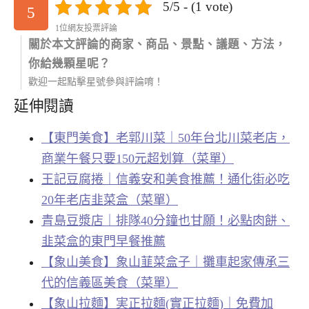
5/5 - (1 vote)
5
1位網友投票評論
關於本文評論的商家、商品、景點、議題、方法，
你給幾顆星呢？
歡迎一起點擊星號參與評論唷！
延伸閱讀
【東門美食】老郭川菜｜50年台北川菜老店，
商業午餐只要150元超划算（菜單）
王記豆腐捲｜信義安和美食推薦！通化街必吃
20年老店韭菜盒（菜單）
青島豆漿店｜排隊40分鐘也甘願！必點肉餅、
韭菜盒的東門早餐推薦
【象山美食】象山韮菜盒子｜攤車起家傳承三
代的信義區美食（菜單）
【象山拉麵】実正拉麵(實正拉麵)｜免費加