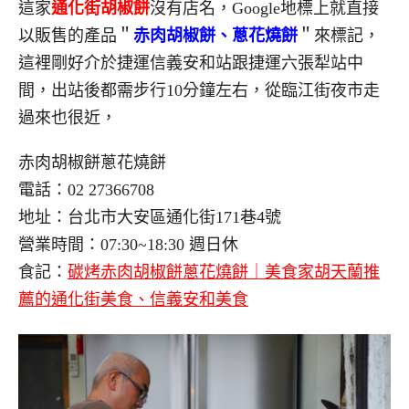
這家
通化街胡椒餅
沒有店名，Google地標上就直接
以販售的產品＂
赤肉胡椒餅、蔥花燒餅
＂來標記，
這裡剛好介於捷運信義安和站跟捷運六張犁站中
間，出站後都需步行10分鐘左右，從臨江街夜市走
過來也很近，
赤肉胡椒餅蔥花燒餅
電話：02 27366708
地址：台北市大安區通化街171巷4號
營業時間：07:30~18:30 週日休
食記：
碳烤赤肉胡椒餅蔥花燒餅｜美食家胡天蘭推
薦的通化街美食、信義安和美食