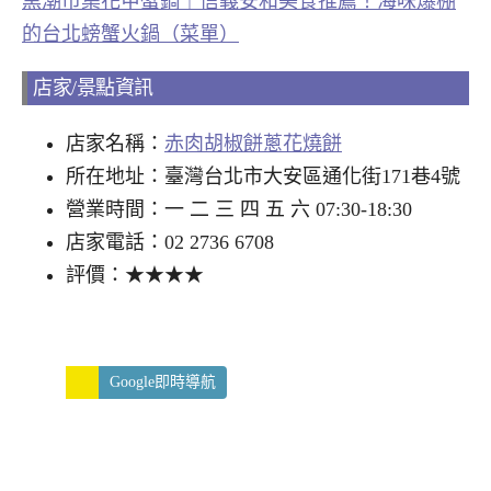
黑潮市集花甲蟹鍋｜信義安和美食推薦！海味爆棚
的台北螃蟹火鍋（菜單）
店家/景點資訊
店家名稱：
赤肉胡椒餅蔥花燒餅
所在地址：臺灣台北市大安區通化街171巷4號
營業時間：一 二 三 四 五 六 07:30-18:30
店家電話：02 2736 6708
評價：★★★★
Google即時導航