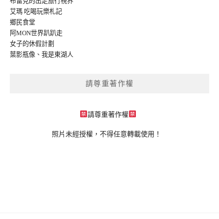
布雷克的出走旅行視界
艾瑪 吃喝玩樂札記
鄉民食堂
阿MON世界趴趴走
女子的休假計劃
葉影瓶像
、
我是東湖人
請尊重著作權
請尊重著作權
照片未經授權，不得任意轉載使用！