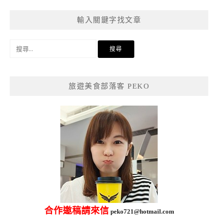
輸入關鍵字找文章
搜
尋
關
鍵
旅遊美食部落客 PEKO
字:
合作邀稿請來信
peko721@hotmail.com