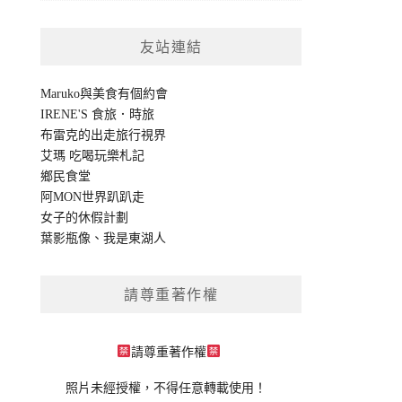
友站連結
Maruko與美食有個約會
IRENE'S 食旅．時旅
布雷克的出走旅行視界
艾瑪 吃喝玩樂札記
鄉民食堂
阿MON世界趴趴走
女子的休假計劃
葉影瓶像
、
我是東湖人
請尊重著作權
請尊重著作權
照片未經授權，不得任意轉載使用！