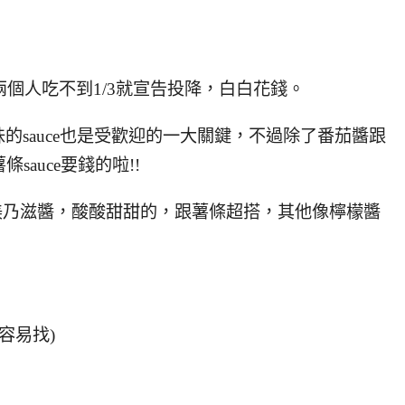
，兩個人吃不到1/3就宣告投降，白白花錢。
的sauce也是受歡迎的一大關鍵，不過除了番茄醬跟
auce要錢的啦!!
芒果美乃滋醬，酸酸甜甜的，跟薯條超搭，其他像檸檬醬
很容易找)