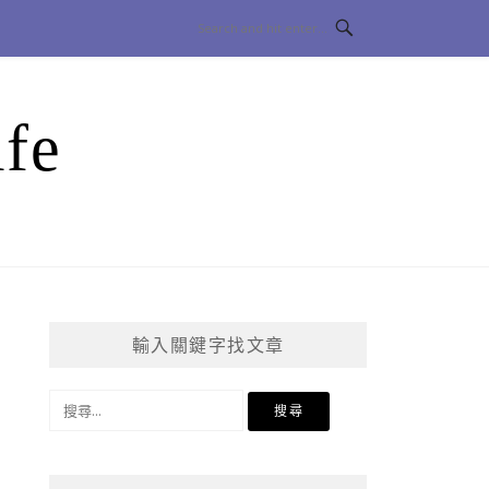
fe
輸入關鍵字找文章
搜
尋
關
鍵