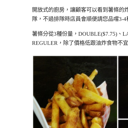
開放式的廚房，讓顧客可以看到薯條的
隊，不過排隊時店員會順便請您品嚐3-4種s
薯條分從3種份量，DOUBLE($7.75)、LAR
REGULER，除了價格低跟油炸食物