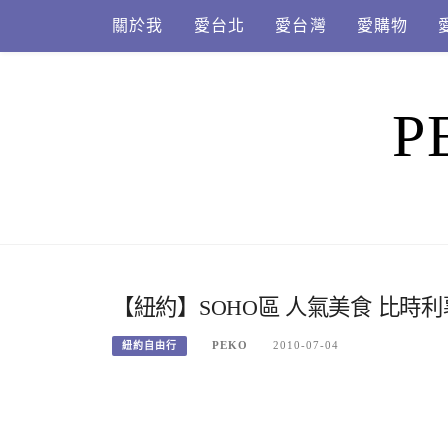
Skip
關於我
愛台北
愛台灣
愛購物
to
content
P
【紐約】SOHO區 人氣美食 比時利薯條店 
PEKO
2010-07-04
紐約自由行