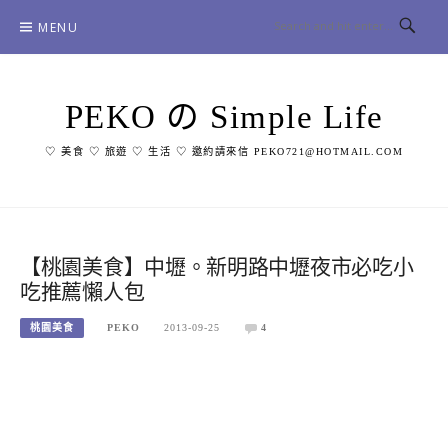
Skip
MENU
to
content
PEKO の Simple Life
♡ 美食 ♡ 旅遊 ♡ 生活 ♡ 邀約請來信 PEKO721@HOTMAIL.COM
【桃園美食】中壢。新明路中壢夜市必吃小
吃推薦懶人包
桃園美食
PEKO
2013-09-25
4