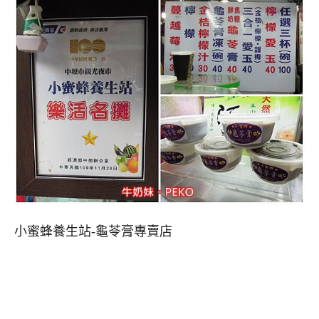
小蜜蜂養生站-龜苓膏專賣店