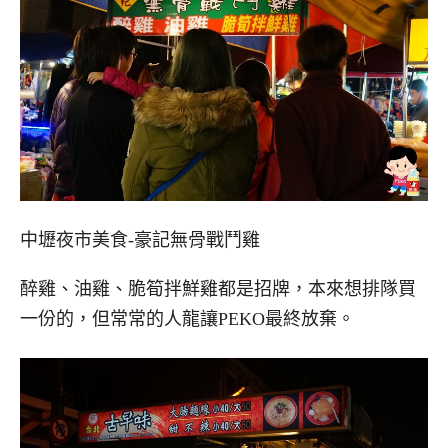
中壢夜市美食-豪記無骨戰鬥雞
醉雞、油雞、脆筍拌鮮雞都是招牌，本來想排隊買
一份的，但常常的人龍讓PEKO最終放棄。