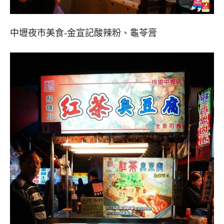
中壢夜市美食-金宣記酸辣粉、龜苓膏