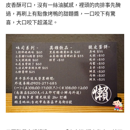
皮香酥可口，沒有一絲油膩感，裡頭的肉排事先醃
過，再刷上有點像烤鴨的甜麵醬，一口咬下有驚
喜，大口咬下超滿足。