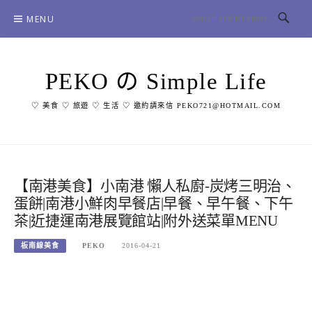
Skip
MENU
to
content
PEKO の Simple Life
♡ 美食 ♡ 旅遊 ♡ 生活 ♡ 邀約請來信 PEKO721@HOTMAIL.COM
【南港美食】小南港 懶人私廚-炭烤三明治、
蛋餅|南港小鮮肉早餐店|早餐、早午餐、下午
茶|近捷運南港展覽館站|附外送菜單MENU
板南線美食
PEKO
2016-04-21