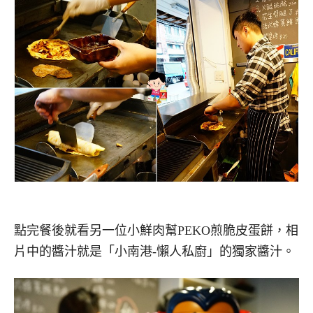
點完餐後就看另一位小鮮肉幫PEKO煎脆皮蛋餅，相
片中的醬汁就是「小南港-懶人私廚」的獨家醬汁。