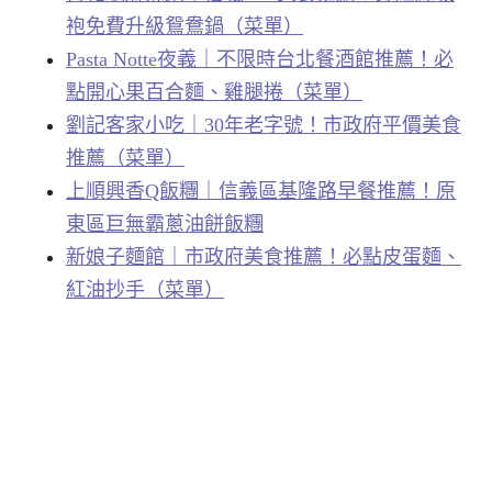
袍免費升級鴛鴦鍋（菜單）
Pasta Notte夜義｜不限時台北餐酒館推薦！必
點開心果百合麵、雞腿捲（菜單）
劉記客家小吃｜30年老字號！市政府平價美食
推薦（菜單）
上順興香Q飯糰｜信義區基隆路早餐推薦！原
東區巨無霸蔥油餅飯糰
新娘子麵館｜市政府美食推薦！必點皮蛋麵、
紅油抄手（菜單）