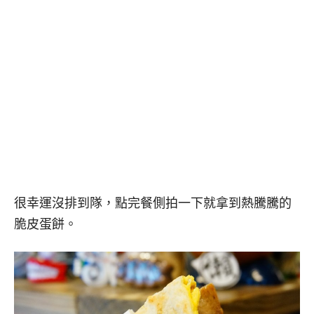
很幸運沒排到隊，點完餐側拍一下就拿到熱騰騰的
脆皮蛋餅。