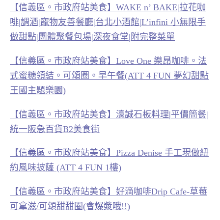
【信義區。市政府站美食】WAKE n’ BAKE|拉花咖
啡|調酒|寵物友善餐廳|台北小酒館|L’infini 小無限手
做甜點|團體聚餐包場|深夜食堂|附完整菜單
【信義區。市政府站美食】Love One 樂昂咖啡。法
式蜜糖領結。可頌圈。早午餐(ATT 4 FUN 夢幻甜點
王國主題樂園)
【信義區。市政府站美食】濠誠石板料理|平價簡餐|
統一阪急百貨B2美食街
【信義區。市政府站美食】Pizza Denise 手工現做紐
約風味披薩 (ATT 4 FUN 1樓)
【信義區。市政府站美食】好滴咖啡Drip Cafe-草莓
可拿滋/可頌甜甜圈(會爆漿哦!!)