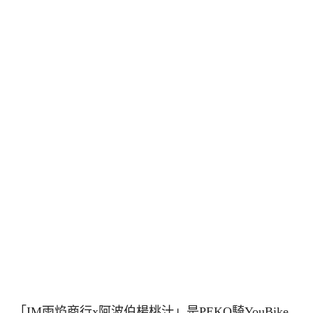
「IM雨焰商行x阿波伯楊桃汁」是PEKO騎YouBike