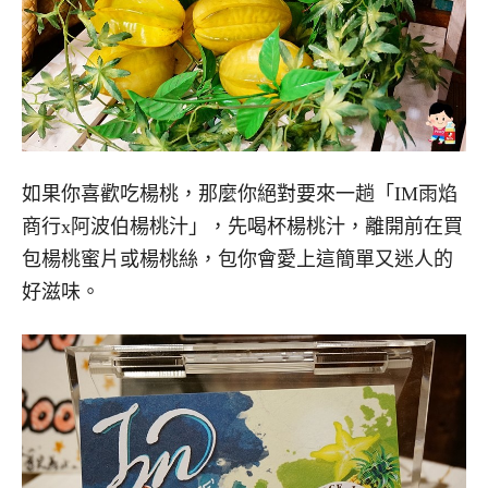
如果你喜歡吃楊桃，那麼你絕對要來一趟「IM雨焰
商行x阿波伯楊桃汁」，先喝杯楊桃汁，離開前在買
包楊桃蜜片或楊桃絲，包你會愛上這簡單又迷人的
好滋味。