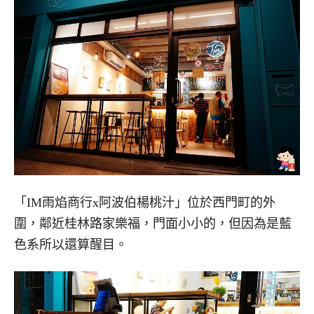
「IM雨焰商行x阿波伯楊桃汁」位於西門町的外
圍，鄰近桂林路家樂福，門面小小的，但因為是藍
色系所以還算醒目。