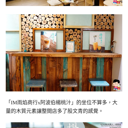
「IM雨焰商行x阿波伯楊桃汁」的坐位不算多，大
量的木質元素讓整間店多了股文青的感覺。