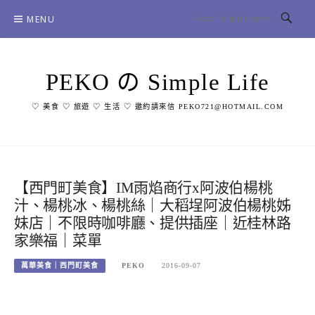
Skip
MENU
to
content
PEKO の Simple Life
♡ 美食 ♡ 旅遊 ♡ 生活 ♡ 邀約請來信 PEKO721@HOTMAIL.COM
【西門町美食】IM雨焰商行x阿波伯楊桃
汁、楊桃冰、楊桃絲｜大稻埕阿波伯楊桃姊
妹店｜不限時咖啡廳、提供插座｜近桂林路
家樂福｜菜單
萬華美食｜西門町美食
PEKO
2016-09-07