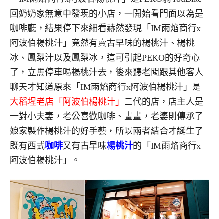
回奶奶家無意中發現的小店，一開始看門面以為是
咖啡廳，結果停下來細看赫然發現「IM雨焰商行x
阿波伯楊桃汁」竟然有賣古早味的楊桃汁、楊桃
冰、鳳梨汁以及鳳梨冰，這可引起PEKO的好奇心
了，立馬停車喝楊桃汁去，後來聽老闆跟其他客人
聊天才知道原來「IM雨焰商行x阿波伯楊桃汁」是
大稻埕老店「阿波伯楊桃汁」
二代的店，店主人是
一對小夫妻，老公喜歡咖啡、畫畫，老婆則傳承了
娘家製作楊桃汁的好手藝，所以兩者結合才誕生了
既有西式
咖啡
又有古早味
楊桃汁
的「IM雨焰商行x
阿波伯楊桃汁」。