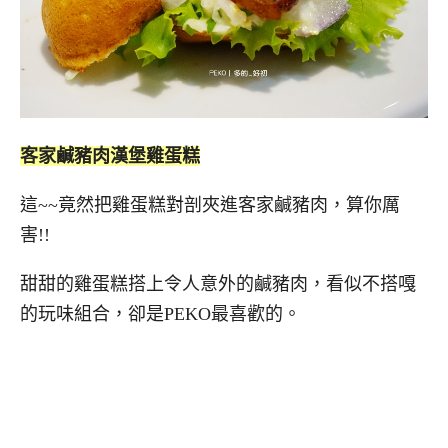
客家鹹豬肉漢堡雞蛋糕
這~~竟然把雞蛋糕對剖夾進客家鹹豬肉，算你厲
害!!
甜甜的雞蛋糕搭上令人意外的鹹豬肉，看似不搭嘎
的玩味組合，卻是PEKO最喜歡的。