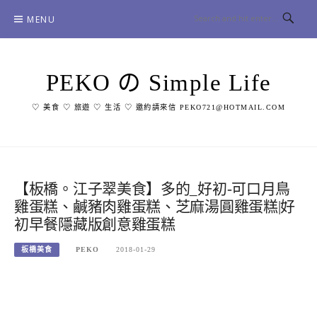
Skip
MENU
to
content
PEKO の Simple Life
♡ 美食 ♡ 旅遊 ♡ 生活 ♡ 邀約請來信 PEKO721@HOTMAIL.COM
【板橋。江子翠美食】多的_好初-可口月鳥
雞蛋糕、鹹豬肉雞蛋糕、芝麻湯圓雞蛋糕|好
初早餐隱藏版創意雞蛋糕
板橋美食
PEKO
2018-01-29