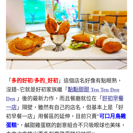
「
多的好初/多的_好初
」這個店名好像有點眼熟，
沒錯~它就是好初家族繼「
點點甜甜 Ten Ten Den
Den
」後的最新力作，而且餐廳就位在「
好初早餐
一店
」隔壁，雖然有自己的店名，但基本上是「好
初早餐一店」用餐區的延伸，目前只賣”
可口月鳥雞
蛋糕
“，鹹甜雞蛋糕的創意組合不只吸眼球也美味，