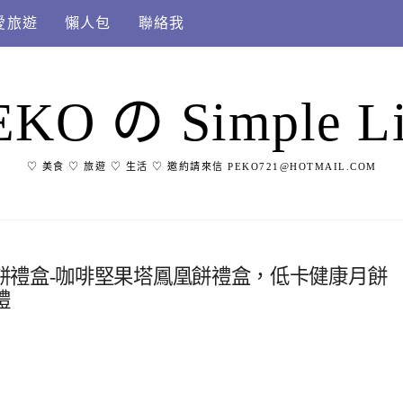
愛旅遊
懶人包
聯絡我
EKO の Simple Li
♡ 美食 ♡ 旅遊 ♡ 生活 ♡ 邀約請來信 PEKO721@HOTMAIL.COM
餅禮盒-咖啡堅果塔鳳凰餅禮盒，低卡健康月餅
禮