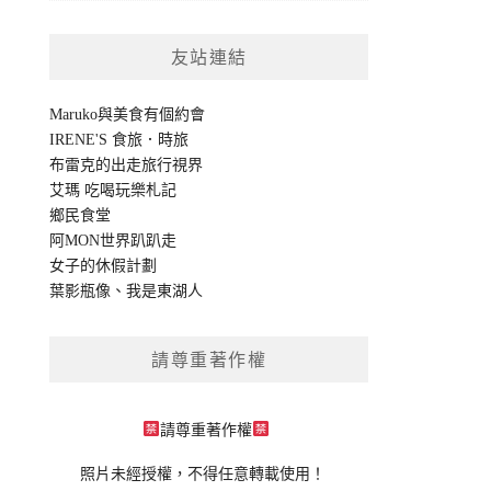
友站連結
Maruko與美食有個約會
IRENE'S 食旅．時旅
布雷克的出走旅行視界
艾瑪 吃喝玩樂札記
鄉民食堂
阿MON世界趴趴走
女子的休假計劃
葉影瓶像
、
我是東湖人
請尊重著作權
請尊重著作權
照片未經授權，不得任意轉載使用！