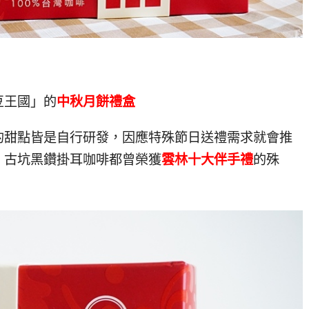
豆王國」的
中秋月餅禮盒
的甜點皆是自行研發，因應特殊節日送禮需求就會推
、古坑黑鑽掛耳咖啡都曾榮獲
雲林十大伴手禮
的殊