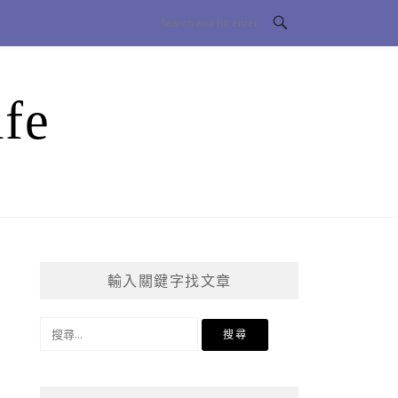
fe
輸入關鍵字找文章
搜
尋
關
鍵