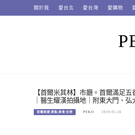
Skip
關於我
愛台北
愛台灣
愛購物
to
content
P
【首爾米其林】市廳。首爾滿足五香
｜醫生耀漢拍攝地｜附東大門、弘
PEKO
2019-05-26
首爾旅遊|景點|美食|住宿