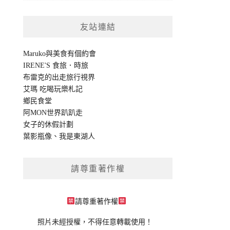
友站連結
Maruko與美食有個約會
IRENE'S 食旅．時旅
布雷克的出走旅行視界
艾瑪 吃喝玩樂札記
鄉民食堂
阿MON世界趴趴走
女子的休假計劃
葉影瓶像
、
我是東湖人
請尊重著作權
請尊重著作權
照片未經授權，不得任意轉載使用！