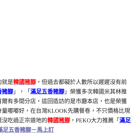
的就是
韓國豬腳
，但過去都礙於人數所以遲遲沒有前
香豬腳
」，「
滿足五香豬腳
」榮獲多次韓國米其林推
首爾有多間分店，這回造訪的是市廳本店，也是榮獲
分量嘟嘟好，在台灣KLOOK先購餐卷，不只價格比現
還沒吃過正宗道地的
韓國豬腳
，PEKO大力推薦「
滿足
 滿足五香豬腳－馬上訂