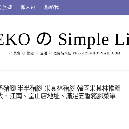
愛旅遊
懶人包
聯絡我
EKO の Simple Li
♡ 美食 ♡ 旅遊 ♡ 生活 ♡ 邀約請來信 PEKO721@HOTMAIL.COM
豬腳 半半豬腳 米其林豬腳 韓國米其林推薦
大、江南、堂山店地址、滿足五香豬腳菜單