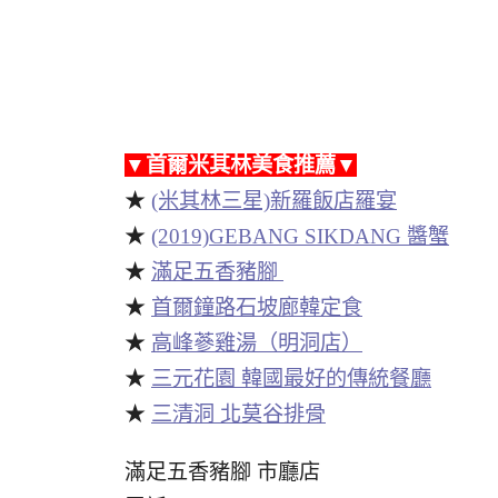
▼首爾米其林美食推薦▼
★
(米其林三星)新羅飯店羅宴
★
(2019)GEBANG SIKDANG 醬蟹
★
滿足五香豬腳
★
首爾鐘路石坡廊韓定食
★
高峰蔘雞湯（明洞店）
★
三元花園 韓國最好的傳統餐廳
★
三清洞 北莫谷排骨
滿足五香豬腳 市廳店