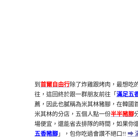
到
首爾自由行
除了炸雞跟烤肉，最想吃
往，這回終於跟一群朋友前往「
滿足五
薦，因此也膩稱為米其林豬腳，在韓國
米其林的分店，五個人點一份
半半豬腳
場便宜，還能省去排隊的時間，如果你
五香豬腳
」，包你吃過會讚不絕口!!
➡