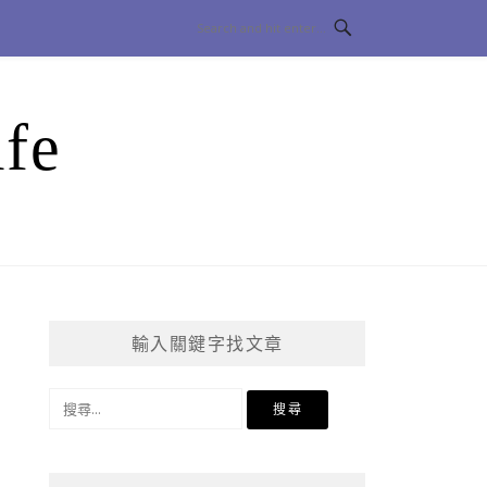
fe
輸入關鍵字找文章
搜
尋
關
鍵