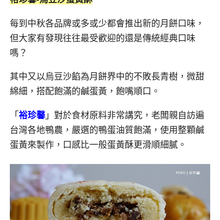
每到中秋各品牌或多或少都會推出新的月餅口味，
但大家有發現往往最受歡迎的還是傳統經典口味
嗎？
其中又以烏豆沙餡為月餅界中的不敗長青樹，微甜
綿細，搭配飽滿的鹹蛋黃，飽嘴順口。
「
裕珍馨
」對於食材原料非常講究，老闆親自訪遍
台灣各地鴨農，嚴選的鴨蛋油質飽滿，使用整顆鹹
蛋黃來製作，口感比一般蛋黃酥更滑順細膩。