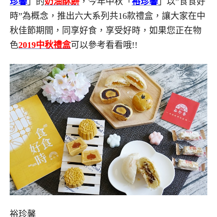
珍馨
」的
奶油酥餅
，今年中秋「
裕珍馨
」以”食食好
時”為概念，推出六大系列共16款禮盒，讓大家在中
秋佳節期間，同享好食，享受好時，如果您正在物
色
2019中秋禮盒
可以參考看看哦!!
裕珍馨