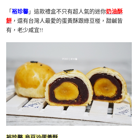
「
裕珍馨
」這款禮盒不只有超人氣的迷你
奶油酥
餅
，還有台灣人最愛的蛋黃酥跟綠豆椪，甜鹹皆
有，老少咸宜!!
裕珍馨-烏豆沙蛋黃酥