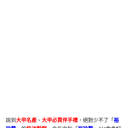
說到
大甲名產
、
大甲必買伴手禮
，絕對少不了「
裕