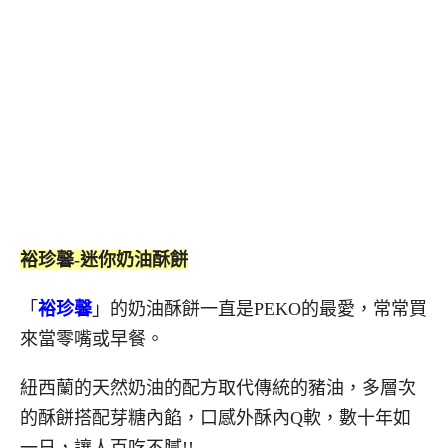
裕珍馨-迷你奶油酥餅
「
裕珍馨
」的奶油酥餅一直是PEKO的最愛，常常買
來當零嘴或早餐。
紐西蘭的天然奶油的配方取代傳統的豬油，多層次
的酥餅搭配芽糖內餡，口感外酥內Q軟，數十年如
一日，讓人百吃不膩!!