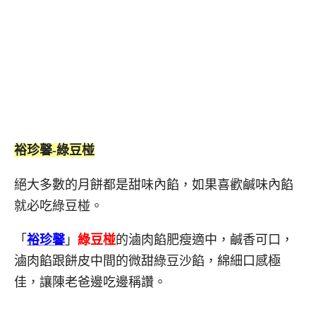
裕珍馨-綠豆椪
絕大多數的月餅都是甜味內餡，如果喜歡鹹味內餡
就必吃綠豆椪。
「
裕珍馨
」
綠豆椪
的滷肉餡肥瘦適中，鹹香可口，
滷肉餡跟餅皮中間的微甜綠豆沙餡，綿細口感極
佳，讓陳老爸邊吃邊稱讚。