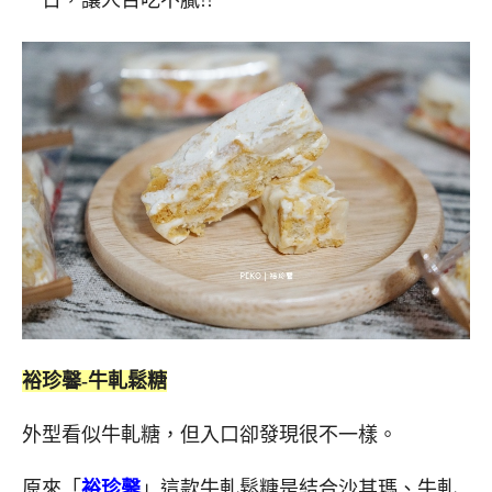
裕珍馨-牛軋鬆糖
外型看似牛軋糖，但入口卻發現很不一樣。
原來「
裕珍馨
」這款牛軋鬆糖是結合沙其瑪、牛軋