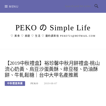
Skip
MENU
to
content
PEKO の Simple Life
♡ 美食 ♡ 旅遊 ♡ 生活 ♡ 邀約請來信 PEKO721@HOTMAIL.COM
【2019中秋禮盒】裕珍馨中秋月餅禮盒-桃山
流心奶黃、烏豆沙蛋黃酥、綠豆椪、奶油酥
餅、牛軋鬆糖｜台中大甲名產推薦
中秋禮盒推薦
PEKO
2019-08-07