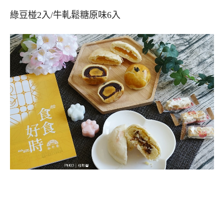
綠豆椪2入/牛軋鬆糖原味6入