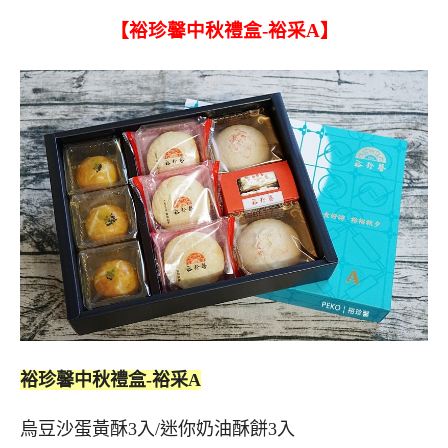
【裕珍馨中秋禮盒-裕采A】
裕珍馨中秋禮盒-裕采A
烏豆沙蛋黃酥3入/迷你奶油酥餅3入