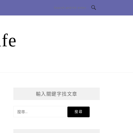
fe
輸入關鍵字找文章
搜
尋
關
鍵