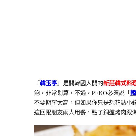
「
韓玉亭
」是間韓國人開的
新莊韓式料
飽，非常划算，不過，PEKO必須說「
韓
不要期望太高，但如果你只是想花點小
這回跟朋友兩人用餐，點了銅盤烤肉跟海