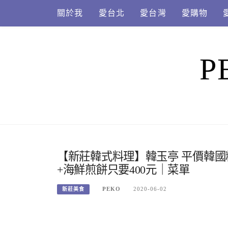
Skip
關於我
愛台北
愛台灣
愛購物
to
content
P
【新莊韓式料理】韓玉亭 平價韓
+海鮮煎餅只要400元｜菜單
PEKO
2020-06-02
新莊美食