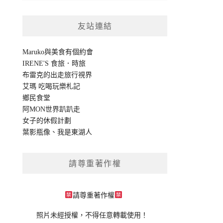
友站連結
Maruko與美食有個約會
IRENE'S 食旅．時旅
布雷克的出走旅行視界
艾瑪 吃喝玩樂札記
鄉民食堂
阿MON世界趴趴走
女子的休假計劃
葉影瓶像
、
我是東湖人
請尊重著作權
請尊重著作權
照片未經授權，不得任意轉載使用！