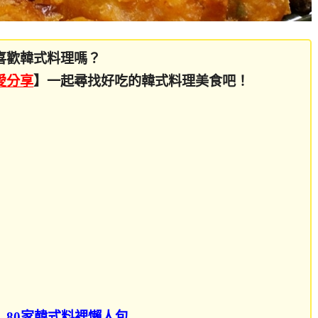
喜歡韓式料理嗎？
愛分享
】一起尋找好吃的韓式料理美食吧！
】80家韓式料裡懶人包