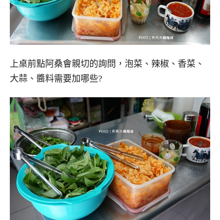
上桌前點阿桑會親切的詢問，泡菜、辣椒、香菜、
大蒜、醬料需要加哪些?