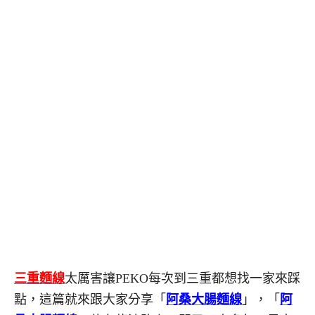
三重麵線
太厲害讓PEKO每次到三重都想找一家來踩
點，這篇就來跟大家分享「
阿桑大腸麵線
」，「
阿