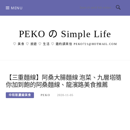
Skip
MENU
to
content
PEKO の Simple Life
♡ 美食 ♡ 旅遊 ♡ 生活 ♡ 邀約請來信 PEKO721@HOTMAIL.COM
【三重麵線】阿桑大腸麵線 泡菜、九層塔隨
你加到飽的阿桑麵線、龍濱路美食推薦
中和新蘆線美食
PEKO
2020-11-05