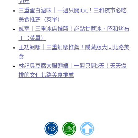
50年
三重蛋白滷味｜一週只開4天！三和夜市必吃
美食推薦（菜單）
貳室｜三重冰店推薦！必點甘蔗冰、昭和烤布
丁（菜單）
王功蚵嗲｜三重蚵嗲推薦！隱藏版大同北路美
食
林記臭豆腐大腸麵線｜一週只開3天！天天爆
排的文化北路美食推薦