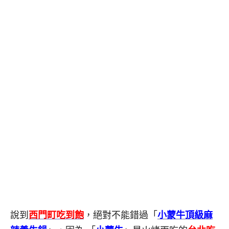
說到
西門町吃到飽
，絕對不能錯過「
小蒙牛頂級麻