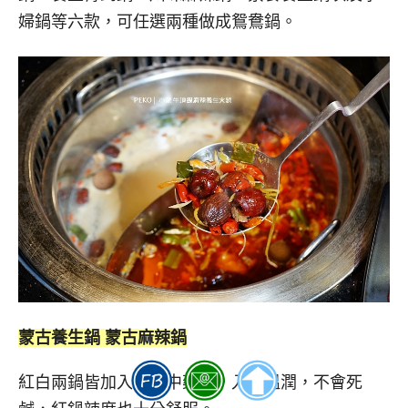
婦鍋等六款，可任選兩種做成鴛鴦鍋。
蒙古養生鍋 蒙古麻辣鍋
紅白兩鍋皆加入大量中藥材，入口溫潤，不會死