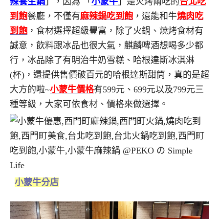
辣養生鍋
」，因為 「
小蒙牛
」是火烤兩吃的
台北吃
到飽
餐廳，不僅有
麻辣鍋吃到飽
，還能和牛
燒肉吃
到飽
，食材選擇超級豐富，除了火鍋、燒烤食材有
誠意，飲料跟冰品也很大氣，麒麟啤酒想喝多少都
行，冰品除了有明治牛奶雪糕、哈根達斯冰淇淋
(杯)，還提供售價破百元的哈根達斯甜筒，真的是超
大方的啦~
小蒙牛價格
有599元、699元以及799元三
種等級，大家可依食材、價格來做選擇。
小蒙牛分店