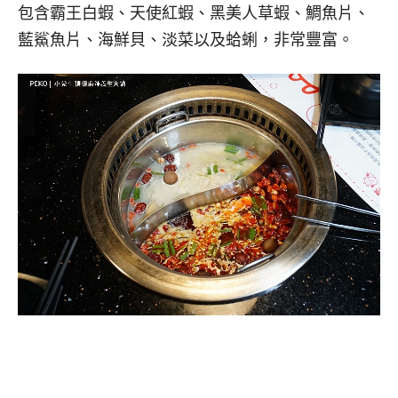
包含霸王白蝦、天使紅蝦、黑美人草蝦、鯛魚片、
藍鯊魚片、海鮮貝、淡菜以及蛤蜊，非常豐富。