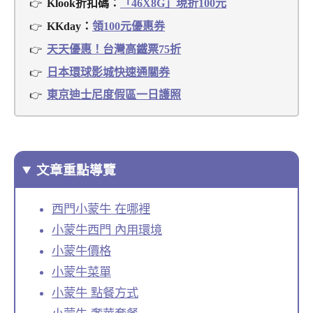
Klook折扣碼：
「46X8G」現折100元
KKday：
領100元優惠券
天天優惠！台灣高鐵票75折
日本環球影城快速通關券
東京迪士尼度假區一日護照
文章重點導覽
西門小蒙牛 在哪裡
小蒙牛西門 內用環境
小蒙牛價格
小蒙牛菜單
小蒙牛 點餐方式