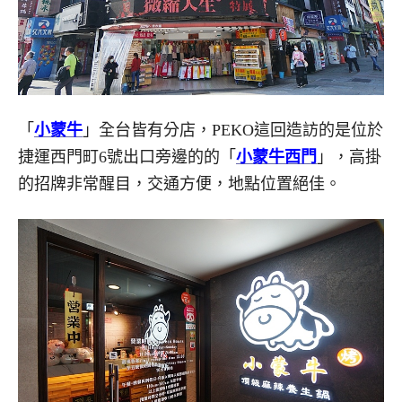
「
小蒙牛
」全台皆有分店，PEKO這回造訪的是位於
捷運西門町6號出口旁邊的的「
小蒙牛西門
」，高掛
的招牌非常醒目，交通方便，地點位置絕佳。