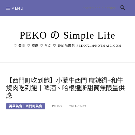
Skip
MENU
to
content
PEKO の Simple Life
♡ 美食 ♡ 旅遊 ♡ 生活 ♡ 邀約請來信 PEKO721@HOTMAIL.COM
【西門町吃到飽】小蒙牛西門 麻辣鍋+和牛
燒肉吃到飽｜啤酒、哈根達斯甜筒無限量供
應
萬華美食｜西門町美食
PEKO
2021-05-03