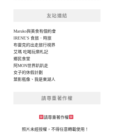
友站連結
Maruko與美食有個約會
IRENE'S 食旅．時旅
布雷克的出走旅行視界
艾瑪 吃喝玩樂札記
鄉民食堂
阿MON世界趴趴走
女子的休假計劃
葉影瓶像
、
我是東湖人
請尊重著作權
請尊重著作權
照片未經授權，不得任意轉載使用！