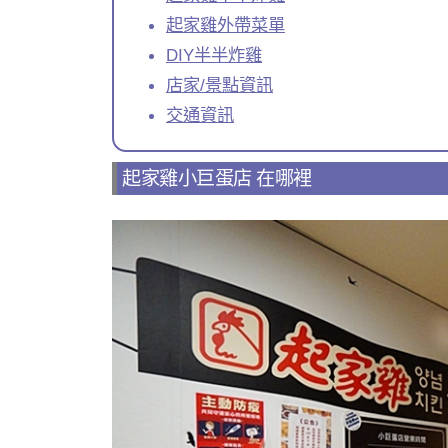
起家雞外帶菜單
DIY半半炸雞
店家/景點資訊
交通資訊
起家雞小巨蛋店 在哪裡