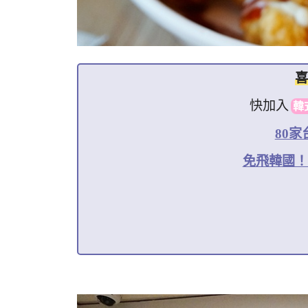
喜
快加入
韓
80
免飛韓國！