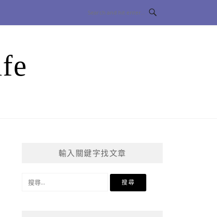
fe
輸入關鍵字找文章
搜
尋
關
鍵