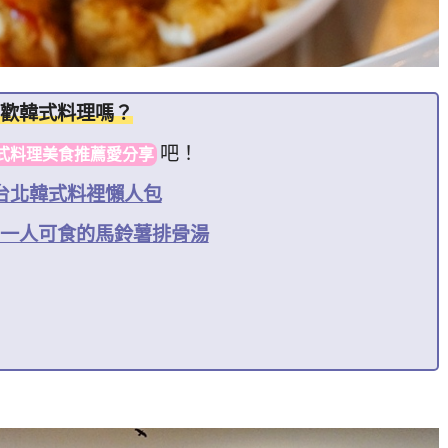
歡韓式料理嗎？
吧！
式料理美食推薦愛分享
家台北韓式料裡懶人包
一人可食的馬鈴薯排骨湯