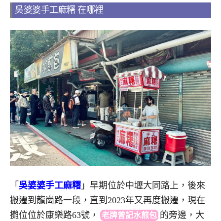
吳婆婆手工麻糬 在哪裡
「
吳婆婆手工麻糬
」早期位於中壢大同路上，後來
搬遷到龍崗路一段，直到2023年又再度搬遷，現在
攤位位於康樂路63號
，
的
旁邊，大
老牌曾記水煎包