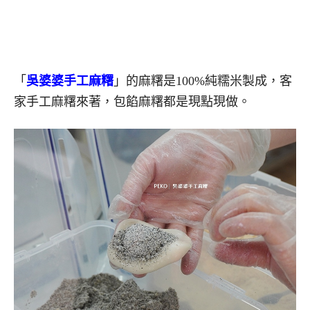
「
吳婆婆手工麻糬
」的麻糬是100%純糯米製成，客
家手工麻糬來著，包餡麻糬都是現點現做。