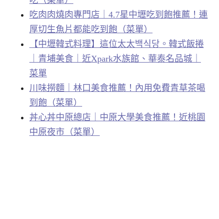
吃（菜單）
吃肉肉燒肉專門店｜4.7星中壢吃到飽推薦！連
厚切生魚片都能吃到飽（菜單）
【中壢韓式料理】這位太太백식당。韓式飯捲
｜青埔美食｜近Xpark水族館、華泰名品城｜
菜單
川味撈麵｜林口美食推薦！內用免費青草茶喝
到飽（菜單）
丼心丼中原總店｜中原大學美食推薦！近桃園
中原夜市（菜單）