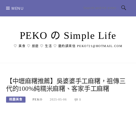
Skip
MENU
to
content
PEKO の Simple Life
♡ 美食 ♡ 旅遊 ♡ 生活 ♡ 邀約請來信 PEKO721@HOTMAIL.COM
【中壢麻糬推薦】吳婆婆手工麻糬，祖傳三
代的100%純糯米麻糬、客家手工麻糬
桃園美食
PEKO
2025-05-06
1