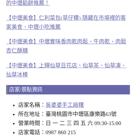
的中壢餡餅推薦！
【中壢美食】仁利菜包(草仔粿) 隱藏在市場裡的客
家美食、中壢小吃推薦
【中壢美食】中壢實味香肉乾肉鬆、牛肉乾、肉鬆
杏仁酥糖
【中壢美食】上輝仙草豆花店、仙草茶、仙草凍、
仙草冰棒
店家/景點資訊
店家名稱：
吳婆婆手工麻糬
所在地址：臺灣桃園市中壢區康樂路63號
營業時間：日 一 二 三 四 五 六 09:30-15:00
店家電話：0987 860 215