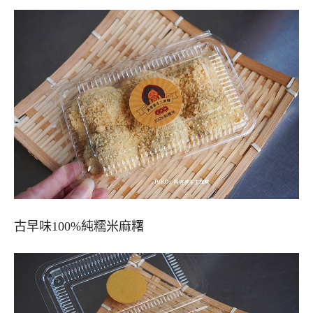
古早味100%純糯米麻糬