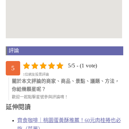
評論
5/5 - (1 vote)
5
1位網友投票評論
關於本文評論的商家、商品、景點、議題、方法，
你給幾顆星呢？
歡迎一起點擊星號參與評論唷！
延伸閱讀
齊食咖啡｜桃園蛋黃酥推薦！60元肉桂捲也必