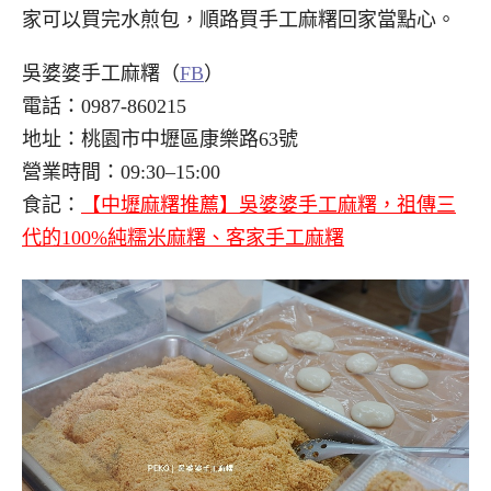
家可以買完水煎包，順路買手工麻糬回家當點心。
吳婆婆手工麻糬（
FB
）
電話：0987-860215
地址：桃園市中壢區康樂路63號
營業時間：09:30–15:00
食記：
【中壢麻糬推薦】吳婆婆手工麻糬，祖傳三
代的100%純糯米麻糬、客家手工麻糬