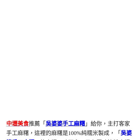
中壢美食
推薦「
吳婆婆手工麻糬
」給你，主打客家
手工麻糬，這裡的麻糬是100%純糯米製成，「
吳婆