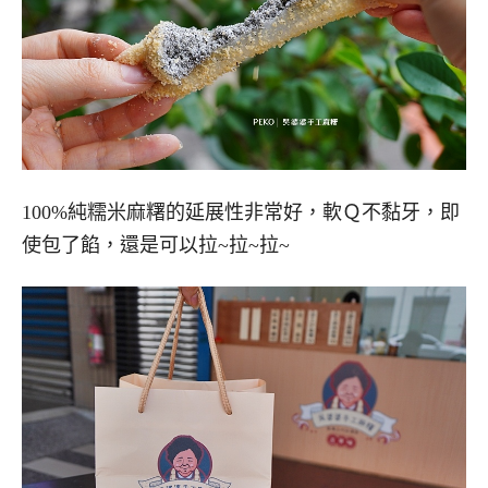
100%純糯米麻糬的延展性非常好，軟Ｑ不黏牙，即
使包了餡，還是可以拉~拉~拉~