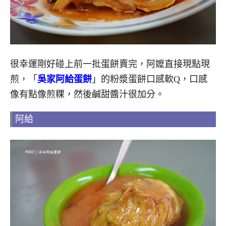
很幸運剛好碰上前一批蛋餅賣完，阿嬤直接現點現
煎，「
吳家阿給蛋餅
」的粉漿蛋餅口感軟Q，口感
像有點像煎粿，然後鹹甜醬汁很加分。
阿給