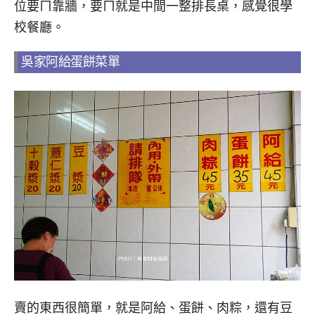
位要ㄇ靠牆，要ㄇ就是中間一整排長桌，感覺很學
校餐廳。
吳家阿給蛋餅菜單
賣的東西很簡單，就是阿給、蛋餅、肉粽，還有豆