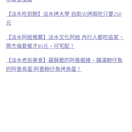
【淡水吃到飽】淡水烤大學 自助火烤兩吃只要250
元
【淡水阿給推薦】淡水文化阿給 內行人都吃這家，
周杰倫套餐才85元，可宅配！
【淡水老街美食】最酥脆的阿香蝦捲、鋪滿魩仔魚
的阿香鳥蛋/阿香魩仔魚烤鳥蛋！