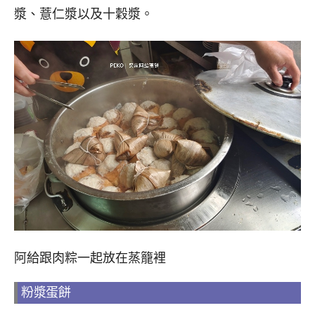
漿、薏仁漿以及十穀漿。
阿給跟肉粽一起放在蒸籠裡
粉漿蛋餅