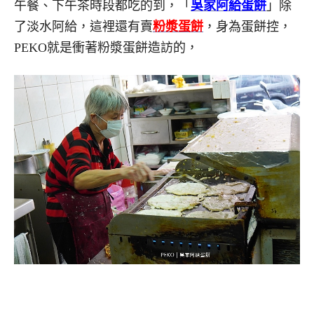
午餐、下午茶時段都吃的到，「
吳家阿給蛋餅
」除
了淡水阿給，這裡還有賣
粉漿蛋餅
，身為蛋餅控，
PEKO就是衝著粉漿蛋餅造訪的，