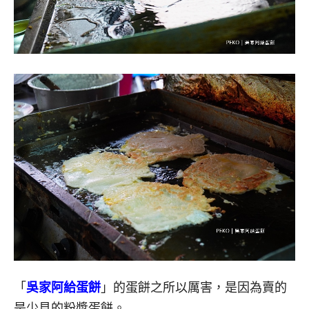
「
吳家阿給蛋餅
」的蛋餅之所以厲害，是因為賣的
是少見的粉漿蛋餅。