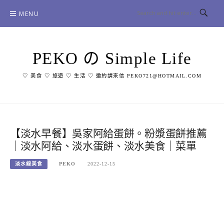
Skip
MENU
to
content
PEKO の Simple Life
♡ 美食 ♡ 旅遊 ♡ 生活 ♡ 邀約請來信 PEKO721@HOTMAIL.COM
【淡水早餐】吳家阿給蛋餅。粉漿蛋餅推薦
｜淡水阿給、淡水蛋餅、淡水美食｜菜單
淡水線美食
PEKO
2022-12-15