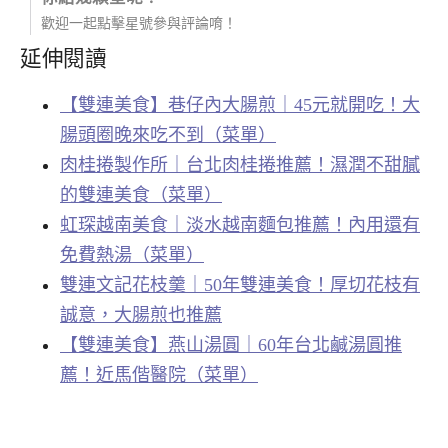
歡迎一起點擊星號參與評論唷！
延伸閱讀
【雙連美食】巷仔內大腸煎｜45元就開吃！大
腸頭圈晚來吃不到（菜單）
肉桂捲製作所｜台北肉桂捲推薦！濕潤不甜膩
的雙連美食（菜單）
虹琛越南美食｜淡水越南麵包推薦！內用還有
免費熱湯（菜單）
雙連文記花枝羹｜50年雙連美食！厚切花枝有
誠意，大腸煎也推薦
【雙連美食】燕山湯圓｜60年台北鹹湯圓推
薦！近馬偕醫院（菜單）