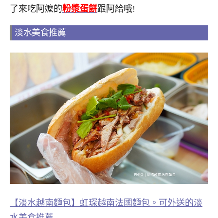
了來吃阿嬤的
粉漿蛋餅
跟阿給哦!
淡水美食推薦
【淡水越南麵包】虹琛越南法國麵包。可外送的淡
水美食推薦