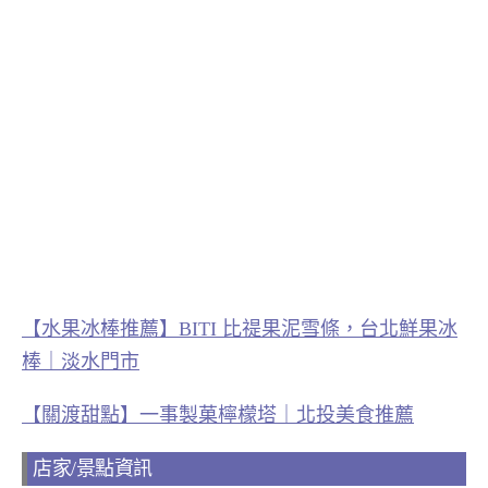
【水果冰棒推薦】BITI 比禔果泥雪條，台北鮮果冰
棒｜淡水門市
【關渡甜點】一事製菓檸檬塔｜北投美食推薦
店家/景點資訊