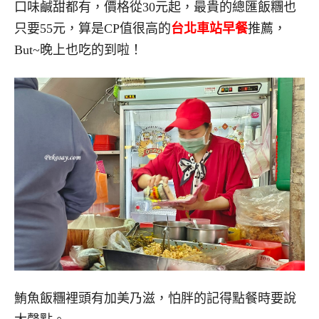
口味鹹甜都有，價格從30元起，最貴的總匯飯糰也
只要55元，算是CP值很高的
台北車站早餐
推薦，
But~晚上也吃的到啦！
鮪魚飯糰裡頭有加美乃滋，怕胖的記得點餐時要說