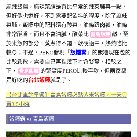
麻辣飯糰，麻辣菜脯是有比平常的辣菜脯再一點，
但好像也還好，不到需要配飲料的程度，除了麻辣
菜脯，飯糰中的配料還有酸菜、油條跟肉鬆，油條
非常酥香，而且不會油膩，酸菜
比
鹹
，至
青島飯糰
於米飯的部分，蒸煮得不錯，軟硬適中，熱熱吃比
較Ｑ；不過，PEKO發現「
飯糰霸
」的飯糰現在包的
比較鬆散，需要自己再捏幾下才會緊實，相較之
下，
的緊實度PEKO比較喜歡，但兩家都
青島飯糰
是好吃的
台北飯糰
就是了。
【台北車站早餐】青島飯糰必點紫米飯糰，一天只
賣3.5小時
飯糰霸 vs 青島飯糰