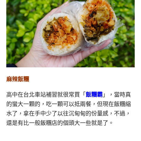
麻辣飯糰
高中在台北車站補習就很常買「
飯糰霸
」，當時真
的蠻大一顆的，吃一顆可以抵兩餐，但現在飯糰縮
水了，拿在手中少了以往沉甸甸的份量感，不過，
還是有比一般飯糰店的個頭大一些就是了。