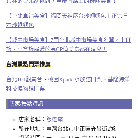
其林的台北胡椒餅，重慶南路上的排隊美食！
【台北車站美食】福岡天神屋台炒麵麵包｜正宗日
本炒麵麵包
【城中市場美食】7間台北城中市場美食名單，上班
族、小資族最愛的高CP值美食都在這兒！
台灣景點門票推薦
台北101觀景台
、
桃園Xpark 水族館門票
、
基隆海洋
科技博物館門票
店家/景點資訊
店家名稱：
飯糰霸
所在地址：臺灣台北市中正區許昌街2號
營業時間：一 二 三 四 五 六 06:00-19:30