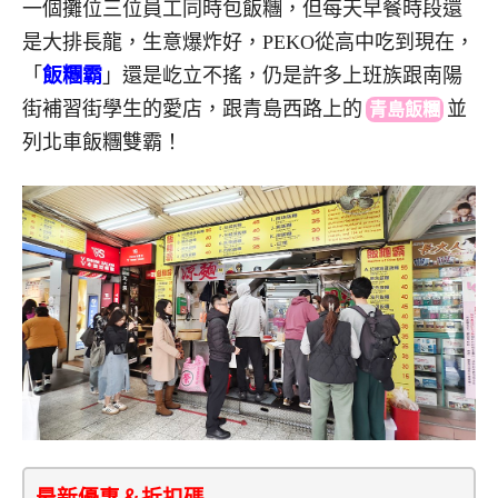
一個攤位三位員工同時包飯糰，但每天早餐時段還
是大排長龍，生意爆炸好，PEKO從高中吃到現在，
「
飯糰霸
」還是屹立不搖，仍是許多上班族跟南陽
街補習街學生的愛店，跟青島西路上的
並
青島飯糰
列北車飯糰雙霸！
最新優惠＆折扣碼