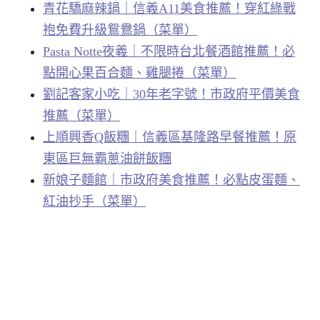
青花驕麻辣鍋｜信義A11美食推薦！穿紅綠戰
袍免費升級鴛鴦鍋（菜單）
Pasta Notte夜義｜不限時台北餐酒館推薦！必
點開心果百合麵、雞腿捲（菜單）
劉記客家小吃｜30年老字號！市政府平價美食
推薦（菜單）
上順興香Q飯糰｜信義區基隆路早餐推薦！原
東區巨無霸蔥油餅飯糰
新娘子麵館｜市政府美食推薦！必點皮蛋麵、
紅油抄手（菜單）