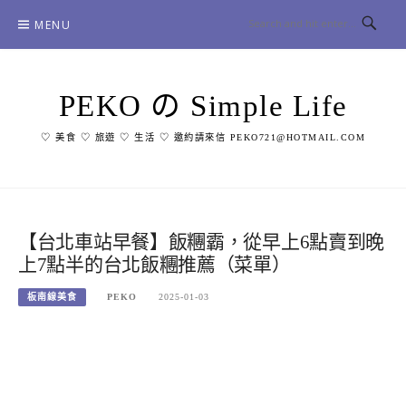
Skip
MENU
to
content
PEKO の Simple Life
♡ 美食 ♡ 旅遊 ♡ 生活 ♡ 邀約請來信 PEKO721@HOTMAIL.COM
【台北車站早餐】飯糰霸，從早上6點賣到晚
上7點半的台北飯糰推薦（菜單）
板南線美食
PEKO
2025-01-03