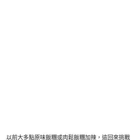
以前大多點原味飯糰或肉鬆飯糰加辣，這回來挑戰