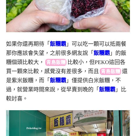
如果你還再期待「
飯糰霸
」可以吃一顆可以抵兩餐
那你應該會失望，之前很多網友說「
飯糰霸
」的飯
糰個頭比較大，
比較小，但PEKO這回各
青島飯糰
買一顆來比較，感覺沒有差很多，而且
還
青島飯糰
是紫米飯糰，而「
飯糰霸
」僅提供白米飯糰，不
過，就營業時間來說，從早賣到晚的「
飯糰霸
」比
較討喜。