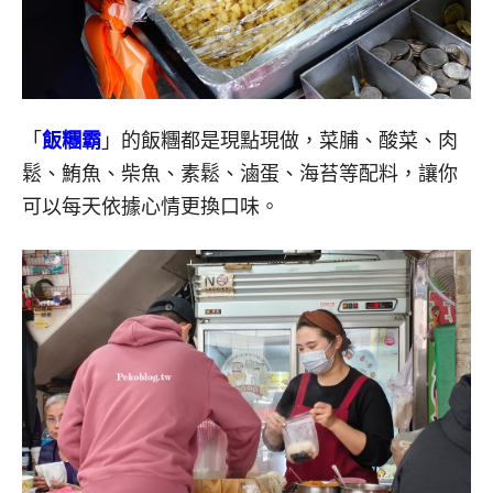
「
飯糰霸
」的飯糰都是現點現做，菜脯、酸菜、肉
鬆、鮪魚、柴魚、素鬆、滷蛋、海苔等配料，讓你
可以每天依據心情更換口味。