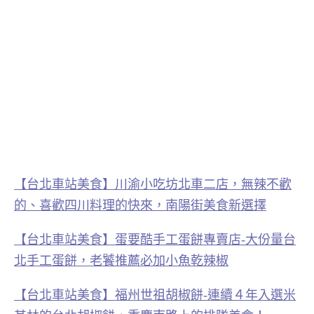
【台北車站美食】川渝小吃坊北車二店，無辣不歡
的、喜歡四川料理的快來，南陽街美食新選擇
【台北車站美食】蛋要酷手工蛋餅專賣店-大份量台
北手工蛋餅，老饕推薦必加小魚乾辣椒
【台北車站美食】福州世祖胡椒餅-連續４年入選米