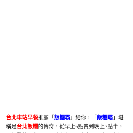
台北車站早餐
推薦「
飯糰霸
」給你，「
飯糰霸
」堪
稱是
台北飯糰
的傳奇，從早上6點賣到晚上7點半，