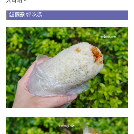
大聲點。
飯糰霸 好吃嗎