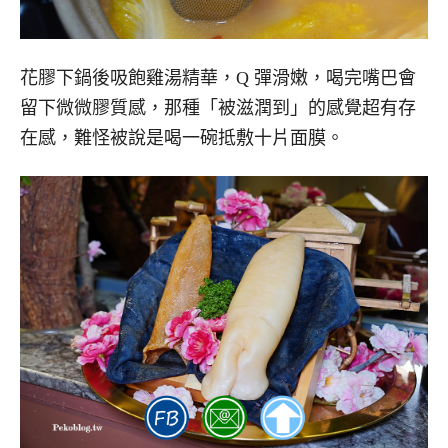
花膠下鍋後吸飽雞湯精華，Q 彈滑嫩，喝完嘴巴會
留下微微膠質感，那種「被滋潤到」的感覺超有存
在感，難怪被說是喝一碗抵敷十片面膜。