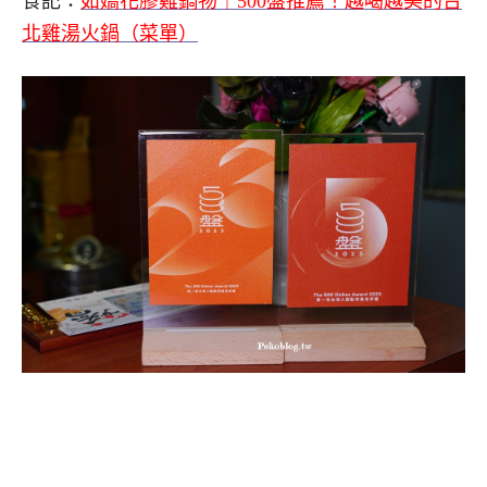
食記：
如嬌花膠雞鍋物｜500盤推薦！越喝越美的台
北雞湯火鍋（菜單）