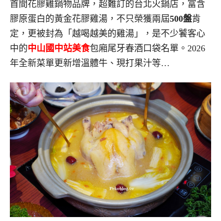
首間花膠雞鍋物品牌，超難訂的台北火鍋店，富含
膠原蛋白的黃金花膠雞湯，不只榮獲兩屆
500盤
肯
定，更被封為「越喝越美的雞湯」，是不少饕客心
中的
中山國中站美食
包廂尾牙春酒口袋名單。2026
年全新菜單更新增溫體牛、現打果汁等…