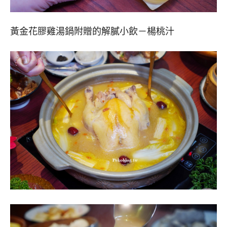
黃金花膠雞湯鍋附贈的解膩小飲－楊桃汁