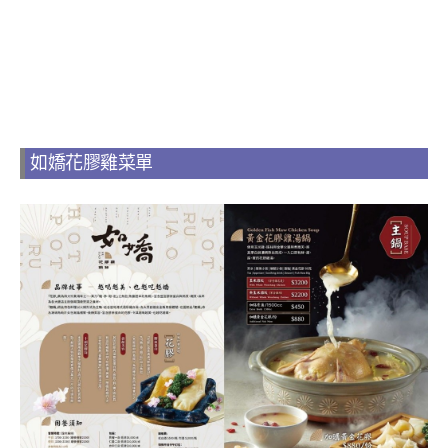
如嬌花膠雞菜單