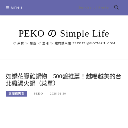
Skip
MENU
to
content
PEKO の Simple Life
♡ 美食 ♡ 旅遊 ♡ 生活 ♡ 邀約請來信 PEKO721@HOTMAIL.COM
如嬌花膠雞鍋物｜500盤推薦！越喝越美的台
北雞湯火鍋（菜單）
文湖線美食
PEKO
2026-01-30