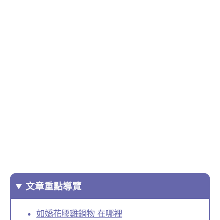
文章重點導覽
如嬌花膠雞鍋物 在哪裡