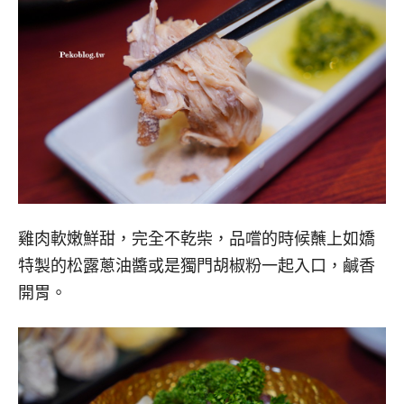
雞肉軟嫩鮮甜，完全不乾柴，品嚐的時候蘸上如嬌
特製的松露蔥油醬或是獨門胡椒粉一起入口，鹹香
開胃。