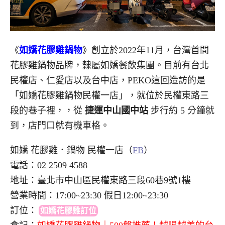
《
如嬌花膠雞鍋物
》創立於2022年11月，台灣首間
花膠雞鍋物品牌，隸屬如嬌餐飲集團。目前有台北
民權店、仁愛店以及台中店，PEKO這回造訪的是
「如嬌花膠雞鍋物民權一店」，就位於民權東路三
段的巷子裡，，從
捷運中山國中站
步行約 5 分鐘就
到，店門口就有機車格。
如嬌 花膠雞．鍋物 民權一店（
FB
）
電話：02 2509 4588
地址：臺北市中山區民權東路三段60巷9號1樓
營業時間：17:00~23:30 假日12:00~23:30
訂位
：
如嬌花膠雞訂位