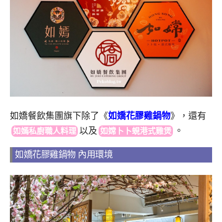
如嬌餐飲集團旗下除了《
如嬌花膠雞鍋物
》，還
有
以
及
。
如嫣私廚職人料理
如嫦卜卜蜆港式雞煲
如嬌花膠雞鍋物 內用環境