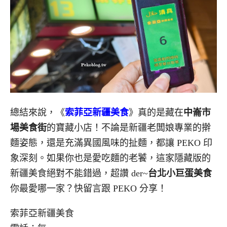
總結來說，《
索菲亞新疆美食
》真的是藏在
中崙市
場美食街
的寶藏小店！不論是新疆老闆娘專業的擀
麵姿態，還是充滿異國風味的扯麵，都讓 PEKO 印
象深刻。如果你也是愛吃麵的老饕，這家隱藏版的
新疆美食絕對不能錯過，超讚 der~
台北小巨蛋美食
你最愛哪一家？快留言跟 PEKO 分享！
索菲亞新疆美食