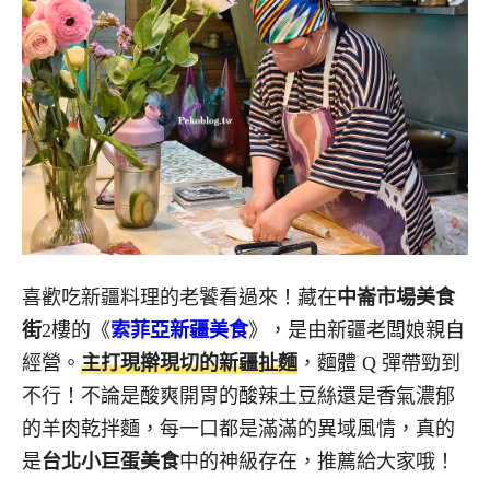
喜歡吃新疆料理的老饕看過來！藏在
中崙市場美食
街
2樓的《
索菲亞新疆美食
》，是由新疆老闆娘親自
經營。
主打現擀現切的新疆扯麵
，麵體 Q 彈帶勁到
不行！不論是酸爽開胃的酸辣土豆絲還是香氣濃郁
的羊肉乾拌麵，每一口都是滿滿的異域風情，真的
是
台北小巨蛋美食
中的神級存在，推薦給大家哦！