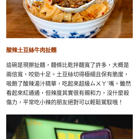
酸辣土豆絲牛肉扯麵
這碗是現擀扯麵，麵條比乾拌麵寬了許多，大概是
兩倍寬，咬勁十足。土豆絲切得極細且保有脆度，
吸飽了酸辣湯汁精華，吃起來超級ㄙㄨㄚˋ嘴。雖然
看起來紅通通，但辣度其實很有親和力，沒什麼殺
傷力，平常吃小辣的朋友絕對可以輕鬆駕馭哦！