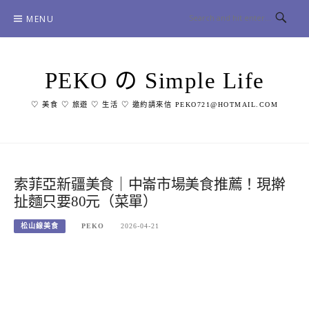
Skip
MENU
to
content
PEKO の Simple Life
♡ 美食 ♡ 旅遊 ♡ 生活 ♡ 邀約請來信 PEKO721@HOTMAIL.COM
索菲亞新疆美食｜中崙市場美食推薦！現擀
扯麵只要80元（菜單）
松山線美食
PEKO
2026-04-21