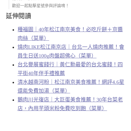
歡迎一起點擊星號參與評論唷！
延伸閱讀
種福園｜40年松江南京美食！必吃斤餅＋京醬
肉絲（菜單）
燒肉LIKE松江南京店｜台北一人燒肉推薦！會
員生日送100g肉盤超佛心（菜單）
台北譽展蜜餞行｜黃仁勳最愛的台北蜜餞！四
平街40年伴手禮推薦
清水越南河粉｜松江南京美食推薦！網評4.6星
還能免費加湯（菜單）
鵝肉川光復店｜大巨蛋美食推薦！30年台菜老
店，內用芋頭米粉免費吃到飽（菜單）