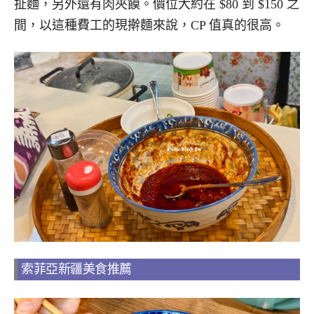
扯麵，另外還有肉夾饃。價位大約在 $80 到 $150 之
間，以這種費工的現擀麵來說，CP 值真的很高。
索菲亞新疆美食推薦