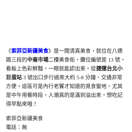
《
索菲亞新疆美食
》是一間清真美食，就位在八德
路三段的
中崙市場
二樓美食街，攤位編號是 13 號，
看板上色彩鮮豔，一眼就能認出來。從
捷運台北小
巨蛋站
3 號出口步行過來大約 5-8 分鐘，交通非常
方便。這區可是內行老饕才知道的覓食聖地，尤其
是中午用餐時段，人潮真的是滿到溢出來，想吃記
得早點來哦！
索菲亞新疆美食
電話：無