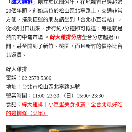
「
緯大雞排
」
創立於民國94年，在地飄香已經超過
20個年頭。
創始店位於松山區北寧路上，交通非常
方便，搭乘捷運的朋友請坐到「台北小巨蛋站」，
從3號出口出來，步行約2分鐘即可抵達，旁邊就是
熱鬧的中崙市場
。
緯大雞排分店
全台分店超過10
間，甚至開到了新竹、桃園，而且新竹的
價格比台
北還貴。
緯大雞排
電話：02 2578 5306
地址：台北市松山區北寧路34號
營業時間：11:00–23:30 （日）15:00~23:30
食記：
緯大雞排｜小巨蛋美食推薦！全台北最好吃
的雞柳條（菜單）