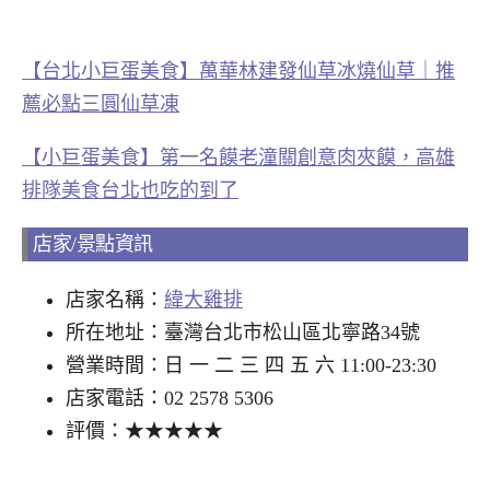
【台北小巨蛋美食】萬華林建發仙草冰燒仙草｜推
薦必點三圓仙草凍
【小巨蛋美食】第一名饃老潼關創意肉夾饃，高雄
排隊美食台北也吃的到了
店家/景點資訊
店家名稱：
緯大雞排
所在地址：臺灣台北市松山區北寧路34號
營業時間：日 一 二 三 四 五 六 11:00-23:30
店家電話：02 2578 5306
評價：★★★★★