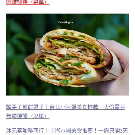
的雞柳條（菜單）
饞哭了煎餅果子｜台北小巨蛋美食推薦！大份量巨
無霸捲餅（菜單）
沐元素咖啡商行｜中崙市場美食推薦！一周只開3天