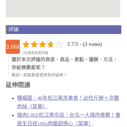
評論
3.7/5 - (3 votes)
3.6666666666667
3位網友投票評論
關於本文評論的商家、商品、景點、議題、方法，
你給幾顆星呢？
歡迎一起點擊星號參與評論唷！
延伸閱讀
種福園｜40年松江南京美食！必吃斤餅＋京醬
肉絲（菜單）
燒肉LIKE松江南京店｜台北一人燒肉推薦！會
員生日送100g肉盤超佛心（菜單）