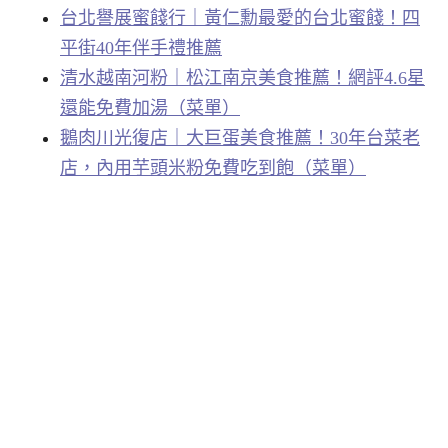
台北譽展蜜餞行｜黃仁勳最愛的台北蜜餞！四
平街40年伴手禮推薦
清水越南河粉｜松江南京美食推薦！網評4.6星
還能免費加湯（菜單）
鵝肉川光復店｜大巨蛋美食推薦！30年台菜老
店，內用芋頭米粉免費吃到飽（菜單）