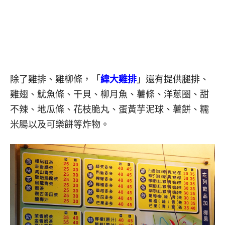
除了雞排、雞柳條，「
緯大雞排
」還有提供腿排、
雞翅、魷魚條、干貝、柳月魚、薯條、洋蔥圈、甜
不辣、地瓜條、花枝脆丸、蛋黃芋泥球、薯餅、糯
米腸以及可樂餅等炸物。