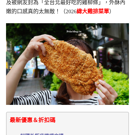
及被網友封為「全台北最好吃的雞柳條」，外酥內
嫩的口感真的太無敵！（2026
緯大雞排菜單
）
最新優惠＆折扣碼