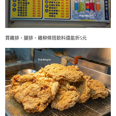
買雞排、腿排、雞柳條搭飲料還能折5元