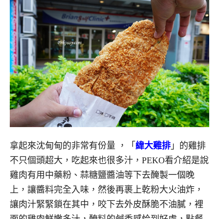
拿起來沈甸甸的非常有份量 ，「
緯大雞排
」的雞排
不只個頭超大，吃起來也很多汁，PEKO看介紹是說
雞肉有用中藥粉、蒜糖鹽醬油等下去醃製
一個晚
上
，讓醬料完全入味，然後再裹上乾粉大火油炸，
讓肉汁緊緊鎖在其中，咬下去外皮酥脆不油膩，裡