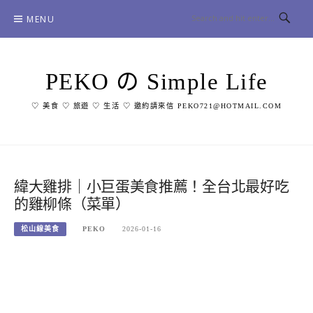
Skip
MENU
to
content
PEKO の Simple Life
♡ 美食 ♡ 旅遊 ♡ 生活 ♡ 邀約請來信 PEKO721@HOTMAIL.COM
緯大雞排｜小巨蛋美食推薦！全台北最好吃
的雞柳條（菜單）
松山線美食
PEKO
2026-01-16