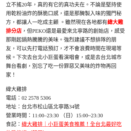
立不搖20年，真的有它的真功夫在。不論是堅持使
用乾粉油炸的酥脆口感，還是那醃製入味的獨門秘
方，都讓人一吃成主顧
。雖然現在各地都有
緯大雞
排分店
，但PEKO還是最愛來北寧路的創始店，感受
那剛起鍋熱騰騰的美味。強烈建議不想排隊的朋
友，可以先打電話預訂，才不會浪費時間在現場等
候。
下次去台北小巨蛋看演唱會，或
是去
台北城市
舞台看劇，
別忘了吃一份罪惡又美味的炸物再回
家！
緯大雞排
電話：02 2578 5306
地址：台北市松山區北寧路34號
營業時間：11:00–23:30 （日）15:00~23:30
食記：
緯大雞排｜小巨蛋美食推薦！全台北最好吃