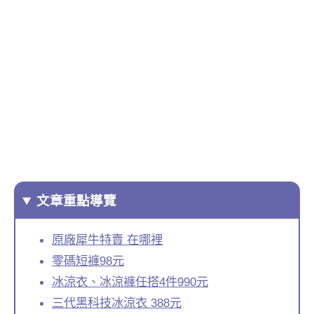
文章重點導覽
原廠犀牛特賣 在哪裡
零碼短褲98元
冰涼衣、冰涼褲任搭4件990元
三代黑科技冰涼衣 388元