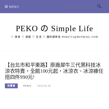
Skip
MENU
to
content
PEKO の Simple Life
♡ 美食 ♡ 旅遊 ♡ 生活 ♡ 邀約請來信 PEKO721@HOTMAIL.COM
【台北市和平東路】原廠犀牛三代黑科技冰
涼衣特賣，全館100元起，冰涼衣、冰涼褲任
搭四件990元!
特賣會
PEKO
2024-05-30