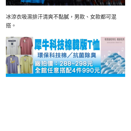
冰涼衣吸濕排汗清爽不黏膩，男款、女款都可混
搭。