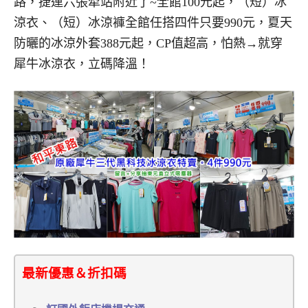
路，捷運六張犁站附近了~全館100元起，（短）冰
涼衣、（短）冰涼褲全館任搭四件只要990元，夏天
防曬的冰涼外套388元起，CP值超高，怕熱→就穿
犀牛冰涼衣，立碼降溫！
最新優惠＆折扣碼