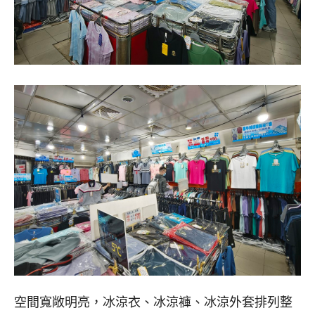
空間寬敞明亮，冰涼衣、冰涼褲、冰涼外套排列整