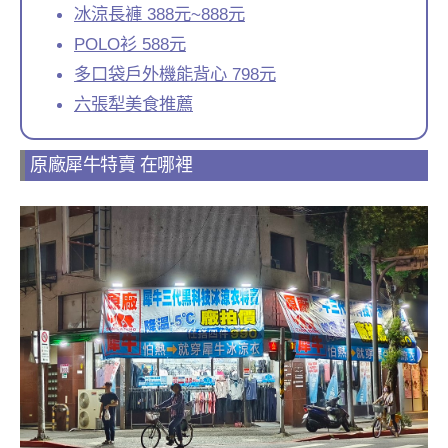
冰涼長褲 388元~888元
POLO衫 588元
多口袋戶外機能背心 798元
六張犁美食推薦
原廠犀牛特賣 在哪裡