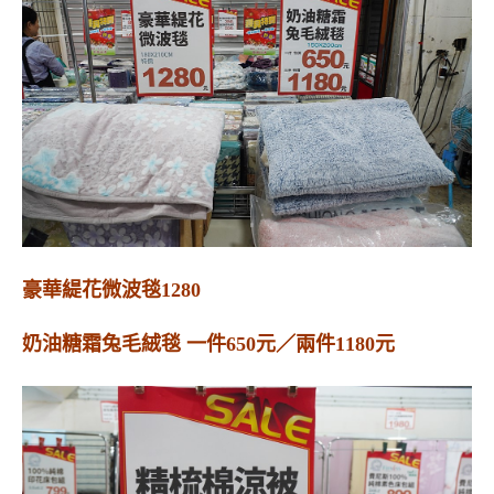
豪華緹花微波毯1280
奶油糖霜兔毛絨毯 一件650元／兩件1180元