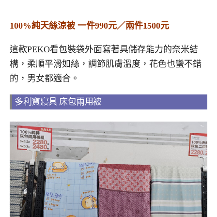
100%純天絲涼被 一件990元／兩件1500元
這款PEKO看包裝袋外面寫著具儲存能力的奈米結
構，柔順平滑如絲，調節肌膚溫度，花色也蠻不錯
的，男女都適合。
多利寶寢具 床包兩用被