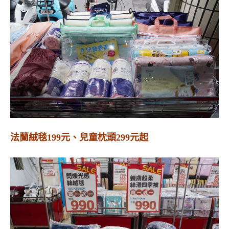
法蘭絨毯199元、兒童枕頭299元起