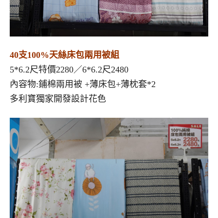
40支100%天絲床包兩用被組
5*6.2尺特價2280／6*6.2尺2480
內容物:鋪棉兩用被 +薄床包+薄枕套*2
多利寶獨家開發設計花色