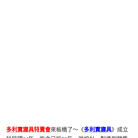
多利寶寢具特賣會
來板橋了～《
多利寶寢具
》成立