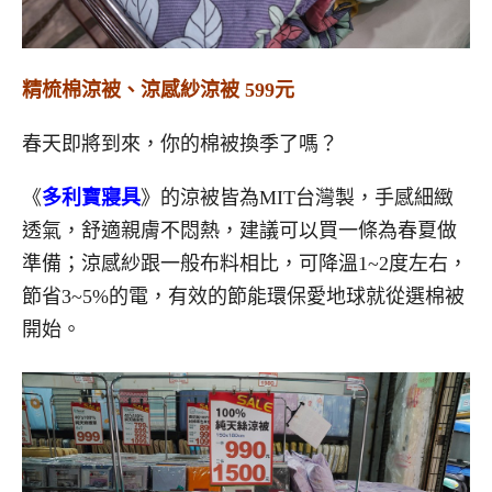
精梳棉涼被、涼感紗涼被 599元
春天即將到來，你的棉被換季了嗎？
《
多利寶寢具
》的涼被皆為MIT台灣製，手感細緻
透氣，舒適親膚不悶熱，建議可以買一條為春夏做
準備；涼感紗跟一般布料相比，可降溫1~2度左右，
節省3~5%的電，有效的節能環保愛地球就從選棉被
開始。