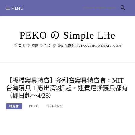
Skip
MENU
to
content
PEKO の Simple Life
♡ 美食 ♡ 旅遊 ♡ 生活 ♡ 邀約請來信 PEKO721@HOTMAIL.COM
【板橋寢具特賣】多利寶寢具特賣會，MIT
台灣寢具工廠出清2折起，連費尼斯寢具都有
（即日起～4/28）
特賣會
PEKO
2024-03-27