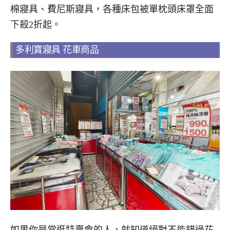
棉寢具、費尼斯寢具，各種床包被單枕頭床罩全面
下殺2折起。
多利寶寢具 花車商品