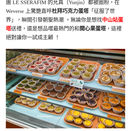
團 LE SSERAFIM 的允真（Yunjin）都被圈粉，在
Weverse 上驚艷直呼
杜拜巧克力蛋塔
「征服了世
界」，瞬間引發朝聖熱潮
。無論你是想找
中山站蛋
塔
送禮，還是想品嚐最熱門的
和
開心果蛋塔
，這裡
絕對讓你一試成主顧
！