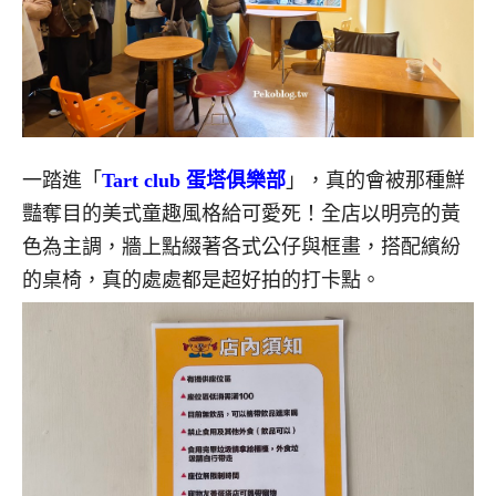
一踏進「
Tart club 蛋塔俱樂部
」，真的會被那種鮮
豔奪目
的美式童趣風格給可愛死
！
全店以明亮的黃
色為主調，牆上點綴著各式公仔與框畫，搭配繽紛
的桌椅，真的處處都是超好拍的打卡點。