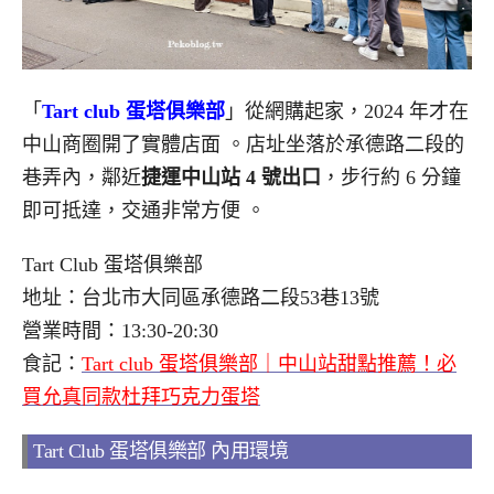
「
Tart club 蛋塔俱樂部
」從網購起家，2024 年才在
中山商圈開了實體店面
。店址坐落於承德路二段的
巷弄內，鄰近
捷運中山站 4 號出口
，步行約 6 分鐘
即可抵達，交通非常方便
。
Tart Club 蛋塔俱樂部
地址：台北市大同區承德路二段53巷13號
營業時間：13:30-20:30
食記：
Tart club 蛋塔俱樂部｜中山站甜點推薦！必
買允真同款杜拜巧克力蛋塔
Tart Club 蛋塔俱樂部 內用環境