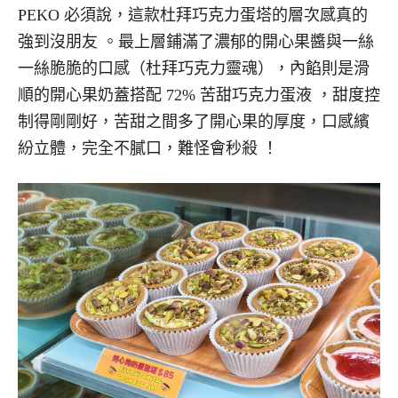
PEKO 必須說，這款杜拜巧克力蛋塔的層次感真的
強到沒朋友 。最上層鋪滿了濃郁的開心果醬與一絲
一絲脆脆的口感（杜拜巧克力靈魂），內餡則是滑
順的開心果奶蓋搭配 72% 苦甜巧克力蛋液 ，甜度控
制得剛剛好，苦甜之間多了開心果的厚度，口感繽
紛立體，完全不膩口，難怪會秒殺 ！