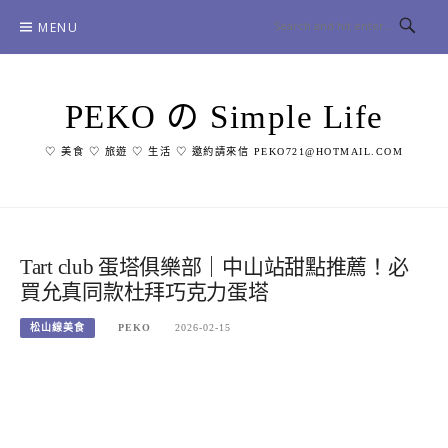
Skip
MENU
to
content
PEKO の Simple Life
♡ 美食 ♡ 旅遊 ♡ 生活 ♡ 邀約請來信 PEKO721@HOTMAIL.COM
Tart club 蛋塔俱樂部｜中山站甜點推薦！必
買允真同款杜拜巧克力蛋塔
松山線美食
PEKO
2026-02-15