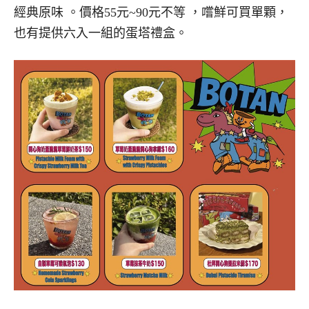
經典原味
。價格5
5元~90元不等 ，嚐鮮可買單顆，
也有
提供六入一組的蛋塔禮盒
。