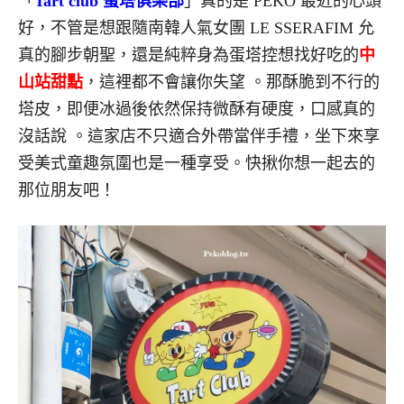
「
Tart club 蛋塔俱樂部
」真的是 PEKO 最近的心頭
好，不管是想跟隨
南韓人氣女團 LE SSERAFIM
允
真的腳步朝聖，還是純粹身為蛋塔控想找好吃的
中
山站甜點
，這裡都不會讓你失望
。那酥脆到不行的
塔皮，即便冰過後依然保持微酥有硬度，口感真的
沒話說
。
這
家店不只適合外帶當伴手禮，坐下來享
受美式童趣氛圍也是一種享受。快揪你想一起去的
那位朋友吧！