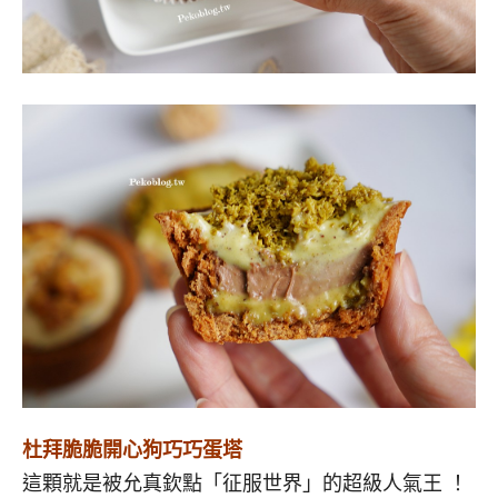
杜拜脆脆開心狗巧巧蛋塔
這顆就是被允真欽點「征服世界」的超級人氣王 ！