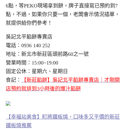
6點，等PEKO現場拿到餅，牌子直接寫已預約到7
點，不過，如果你只要一個，老闆會示情況插單，
就提供給你們參考！
吳記北平餡餅專賣店
電話：0936 140 252
地址：新北市新莊區頭前路60之一號
營業時間：15:00~19:00
固定公休：星期六、星期日
食記：
【新莊餡餅】吳記北平餡餅專賣店｜才剛開
店預約就排到3小時後的爆汁餡餅
【幸福站美食】町將鐵板燒，口味多又平價的新莊
鐵板燒推薦