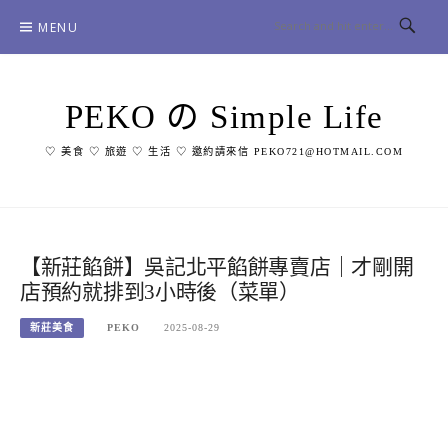
Skip
MENU
to
content
PEKO の Simple Life
♡ 美食 ♡ 旅遊 ♡ 生活 ♡ 邀約請來信 PEKO721@HOTMAIL.COM
【新莊餡餅】吳記北平餡餅專賣店｜才剛開
店預約就排到3小時後（菜單）
新莊美食
PEKO
2025-08-29