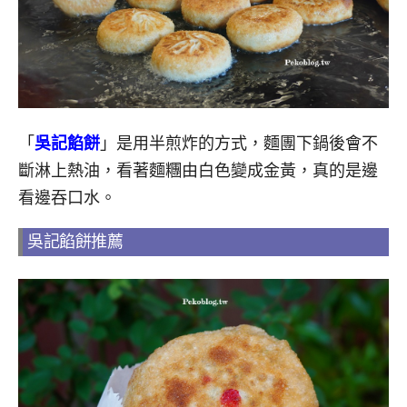
「
吳記餡餅
」是用半煎炸的方式，麵團下鍋後會不
斷淋上熱油，看著麵糰由白色變成金黃，真的是邊
看邊吞口水。
吳記餡餅推薦