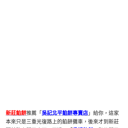
新莊餡餅
推薦「
吳記北平餡餅專賣店
」給你，這家
本來只是三重光復路上的餡餅攤車，後來才到新莊