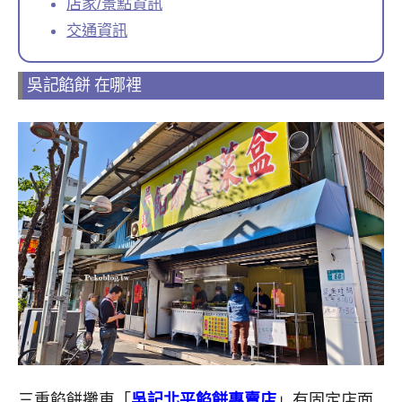
店家/景點資訊
交通資訊
吳記餡餅 在哪裡
三重餡餅攤車「
吳記北平餡餅專賣店
」有固定店面