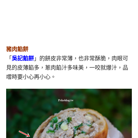
豬肉餡餅
「
吳記餡餅
」的餅皮非常薄，也非常酥脆，肉眼可
見的皮薄餡多，蔥肉餡汁多味美，一咬就爆汁，品
嚐時要小心再小心。