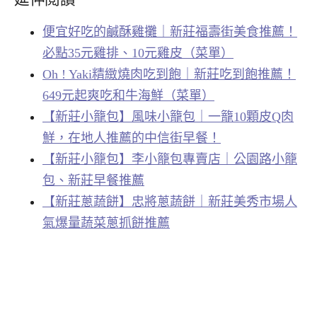
便宜好吃的鹹酥雞攤｜新莊福壽街美食推薦！
必點35元雞排、10元雞皮（菜單）
Oh ! Yaki精緻燒肉吃到飽｜新莊吃到飽推薦！
649元起爽吃和牛海鮮（菜單）
【新莊小籠包】風味小籠包｜一籠10顆皮Q肉
鮮，在地人推薦的中信街早餐！
【新莊小籠包】李小籠包專賣店｜公園路小籠
包、新莊早餐推薦
【新莊蔥蔬餅】忠將蔥蔬餅｜新莊美秀市場人
氣爆量蔬菜蔥抓餅推薦