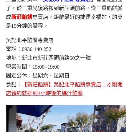
了，從三重光復路搬到新莊頭前路，從三重餡餅變
成
新莊餡餅
專賣店，距離最近的捷運幸福站，約莫
是15分鐘的腳程。
吳記北平餡餅專賣店
電話：0936 140 252
地址：新北市新莊區頭前路60之一號
營業時間：15:00~19:00
固定公休：星期六、星期日
食記：
【新莊餡餅】吳記北平餡餅專賣店｜才剛開
店預約就排到3小時後的爆汁餡餅