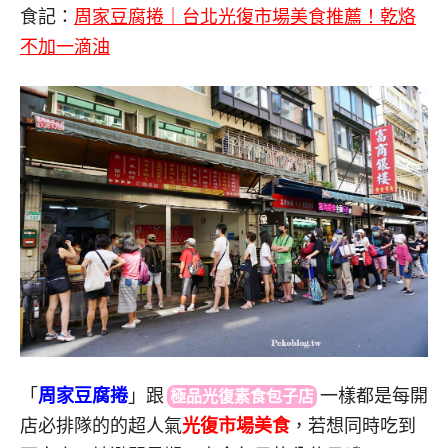
食記：
周家豆腐捲｜台北光復市場美食推薦！乾烙
不加一滴油
「
周家豆腐捲
」
跟
一
樣都是每開
極品光復素食包子店
店必排隊的的超人氣
光復市場美食
，若想同時吃到