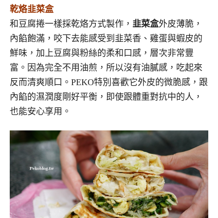
乾烙韭菜盒
和豆腐捲一樣採乾烙方式製作，
韭菜盒
外皮薄脆，
內餡飽滿，咬下去能感受到韭菜香、雞蛋與蝦皮的
鮮味，加上豆腐與粉絲的柔和口感，層次非常豐
富。因為完全不用油煎，所以沒有油膩感，吃起來
反而清爽順口。PEKO特別喜歡它外皮的微脆感，跟
內餡的濕潤度剛好平衡，即使跟體重對抗中的人，
也能安心享用。