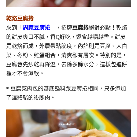
乾烙豆腐捲
來到「
周家豆腐捲
」，招牌
豆腐捲
絕對必點！乾烙
的餅皮爽口不膩，香Q好吃，還會越嚼越香。餅皮
是乾烙而成，外層帶點脆度，內餡則是豆腐、大白
菜、冬粉、雞蛋組合，清爽卻有層次。特別的是，
豆腐會先炒乾再降溫，去除多餘水分，這樣包進餅
裡才不會濕軟。
* 豆腐菜肉包的基底餡料跟豆腐捲相同，只多添加
了溫體豬的後腿肉 *