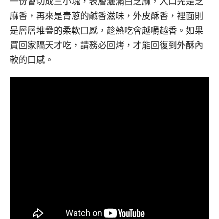
一份會切成三小塊，表層灑滿白芝麻，入口先是芝
麻香，再來是青蔥的鹹香滋味，外皮酥香，裡面則
是層層堆疊的柔軟口感，趁熱吃會越嚼越香。如果
買回家隔天才吃，請務必回烤，才能回復到外酥內
軟的口感。