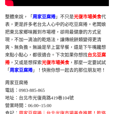
整體來說，「
周家豆腐捲
」不只是
光復市場美食
代
表，更是許多老台北人心中的必吃豆腐捲。老闆娘
把東北家鄉味搬到市場裡，卻用最健康的方式呈
現，不加一滴油的乾烙法，讓傳統餅類變得更清
爽、無負擔。無論是早上當早餐，還是下午嘴饞想
來點小點心，都很適合。下次如果你想找
台北豆腐
捲
，又或是想探索
光復市場美食
，那麼一定要試試
「
周家豆腐捲
」！快揪你想一起去的那位朋友吧！
周家豆腐捲
電話：0983-885-865
地址：台北市光復南路419巷104號
營業時間：06:00~15:00
食記：
周家豆腐捲｜台北光復市場美食推薦！乾烙