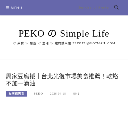
Skip
MENU
to
content
PEKO の Simple Life
♡ 美食 ♡ 旅遊 ♡ 生活 ♡ 邀約請來信 PEKO721@HOTMAIL.COM
周家豆腐捲｜台北光復市場美食推薦！乾烙
不加一滴油
板南線美食
PEKO
2026-04-18
2