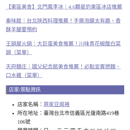
【東區美食】北門鳳李冰｜4.6顆星的東區冰店推薦
秦味館｜台北陝西料理推薦！手撕泡饃太有趣，香
酥羊腿要預約
王鍋屋火鍋｜大巨蛋美食推薦！川味青花椒酸白菜
鍋（菜單）
天府麵庄｜國父紀念館美食推薦！必點宜賓燃麵、
口水雞（菜單）
店家/景點資訊
店家名稱：
周家豆腐捲
所在地址：臺灣台北市信義區光復南路419巷
106號