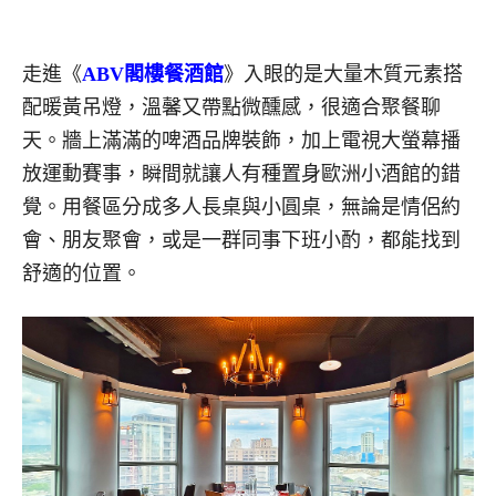
走進《
ABV閣樓餐酒館
》入眼的是大量木質元素搭
配暖黃吊燈，溫馨又帶點微醺感，很適合聚餐聊
天。牆上滿滿的啤酒品牌裝飾，加上電視大螢幕播
放運動賽事，瞬間就讓人有種置身歐洲小酒館的錯
覺。用餐區分成多人長桌與小圓桌，無論是情侶約
會、朋友聚會，或是一群同事下班小酌，都能找到
舒適的位置。