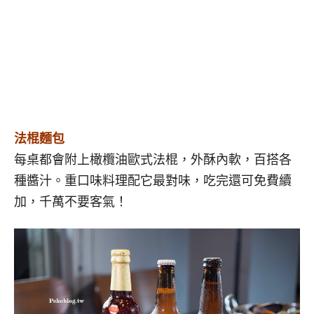
法棍麵包
每桌都會附上橄欖油歐式法棍，外酥內軟，百搭各
種醬汁。重口味料理配它最對味，吃完還可免費續
加，千萬不要客氣！