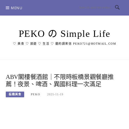
Skip
MENU
to
content
PEKO の Simple Life
♡ 美食 ♡ 旅遊 ♡ 生活 ♡ 邀約請來信 PEKO721@HOTMAIL.COM
ABV閣樓餐酒館｜不限時板橋景觀餐廳推
薦！夜景、啤酒、異國料理一次滿足
板橋美食
PEKO
2025-11-19