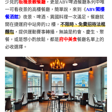
少見的
板橋景觀餐廳
，更是ABV啤酒餐廳系列中唯
一可看夜景的高樓餐廳，簡單說，來到《
ABV閣樓
餐酒館
》夜景、啤酒、異國料理一次滿足。餐廳就
開在捷運府中站旁的12 樓，
不限時、免費招待法棍
麵包
，提供運動賽事轉播，無論是約會、慶生、聚
餐，或是想小酌放鬆，都是
府中美食
餐廳名單上的
必收選擇。