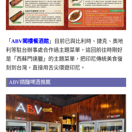
「
ABV閣樓餐酒館
」目前已與比利時、捷克、奧地
利等駐台辦事處合作過主題菜單，這回前往時剛好
是「西蘇門達臘」的主題菜單，把印尼傳統美食復
刻到台灣，直接用舌尖環遊印尼。
ABV精釀啤酒推薦