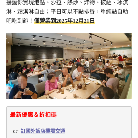
接讓你實現港點、沙拉、熱炒、炸物、披薩、冰淇
淋、霜淇淋自由；平日可以不點排餐，單純點自助
吧吃到飽！
僅營業到2025年12月21日
最新優惠＆折扣碼
訂國外飯店機場交通