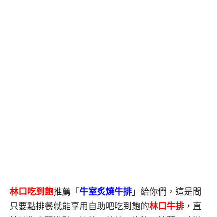
林口吃到飽
推薦「
牛室炙燒牛排
」給你們，這是間
只要點排餐就能享用自助吧吃到飽的
林口牛排
，直