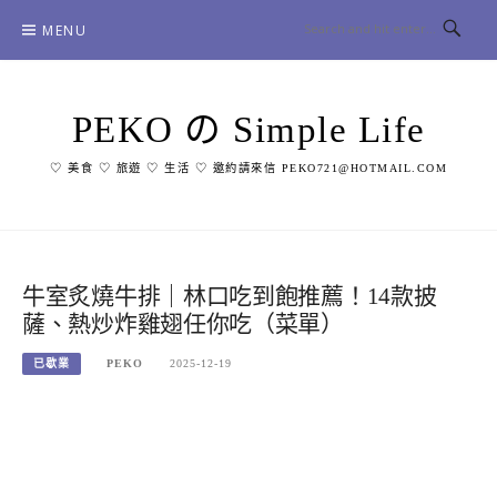
Skip
MENU
to
content
PEKO の Simple Life
♡ 美食 ♡ 旅遊 ♡ 生活 ♡ 邀約請來信 PEKO721@HOTMAIL.COM
牛室炙燒牛排｜林口吃到飽推薦！14款披
薩、熱炒炸雞翅任你吃（菜單）
已歇業
PEKO
2025-12-19