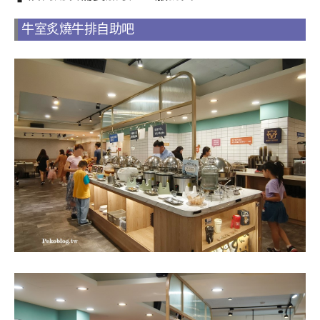
牛室炙燒牛排自助吧