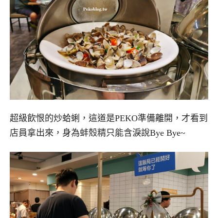
超級飲恨的炒蛤蜊，這道是PEKO準備離開，才看到
店員拿出來，身為蚌殼精只能含淚說Bye Bye~