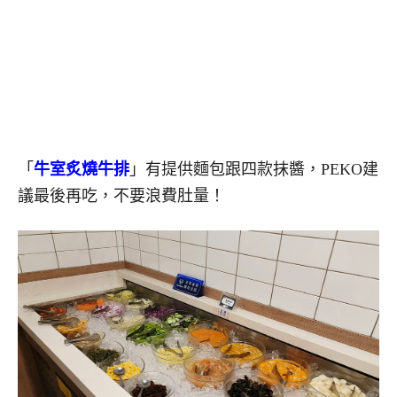
「
牛室炙燒牛排
」有提供麵包跟四款抹醬，PEKO建
議最後再吃，不要浪費肚量！