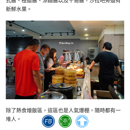
式醬、橙醋醬、涼麵醬以及千島醬，沙拉吧旁還有
新鮮水果。
除了熱食燴飯區，這區也是人氣爆棚，隨時都有一
堆人。