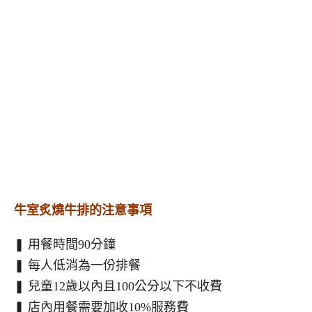
牛室炙燒牛排的注意事項
❚ 用餐時間90分鐘
❚ 每人低消為一份排餐
❚ 兒童12歲以內且100公分以下不收費
❚ 店內用餐需要加收10%服務費