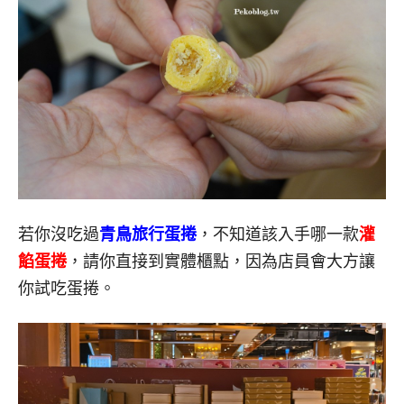
若你沒吃過
青鳥旅行蛋捲
，不知道該入手哪一款
灌
餡蛋捲
，請你直接到實體櫃點，因為店員會大方讓
你試吃蛋捲。