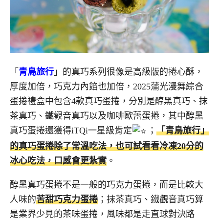
「
青鳥旅行
」的真巧系列很像是高級版的捲心酥，
厚度加倍，巧克力內餡也加倍，2025蒲光漫舞綜合
蛋捲禮盒中包含4款真巧蛋捲，分別是醇黑真巧、抹
茶真巧、鐵觀音真巧以及咖啡歐蕾蛋捲，其中醇黑
真巧蛋捲還獲得iTQi一星級肯定
；
「青鳥旅行」
的真巧蛋捲除了常溫吃法，也可試看看冷凍20分的
冰心吃法，口感會更紮實
。
醇黑真巧蛋捲不是一般的巧克力蛋捲，而是比較大
人味的
苦甜巧克力蛋捲
；抹茶真巧、鐵觀音真巧算
是業界少見的茶味蛋捲，風味都是走直球對決路