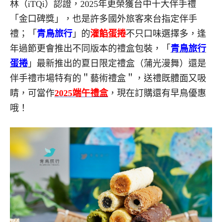
林（iTQi）認證，2025年更榮獲台中十大伴手禮
「金口碑獎」，也是許多國外旅客來台指定伴手
禮；「
青鳥旅行
」的
灌餡蛋捲
不只口味選擇多，逢
年過節更會推出不同版本的禮盒包裝，「
青
鳥旅行
蛋捲
」最新推出的夏日限定禮盒（蒲光漫舞）還是
伴手禮市場特有的＂藝術禮盒＂，送禮既體面又吸
睛，可當作
2025端午禮盒
，現在訂購還有早鳥優惠
哦！