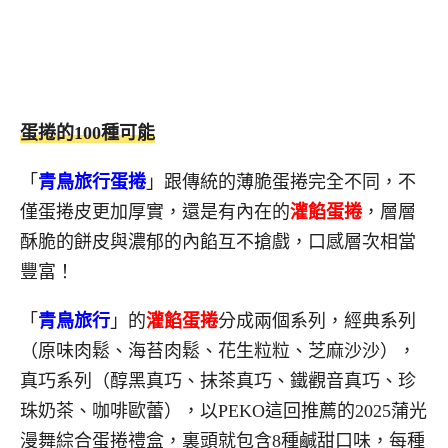
蛋捲的100種可能
「
青鳥旅行蛋捲
」跟傳統的薄脆蛋捲完全不同，不
僅蛋捲皮更加厚實，還是有內在的
灌餡蛋捲
，層層
酥脆的餅皮與濃郁的內餡互不搶戲，口感層次相當
豐富！
「
青鳥旅行
」的
灌餡蛋捲
分成兩個系列，經典系列
（原味肉鬆、海苔肉鬆、花生粒粒、芝麻沙沙），
真巧系列（醇黑真巧、抹茶真巧、鐵觀音真巧、珍
珠奶茶、咖啡歐蕾），以PEKO這回推薦的2025蒲光
漫舞綜合蛋捲禮盒，裏頭就包含8種鹹甜口味，每種