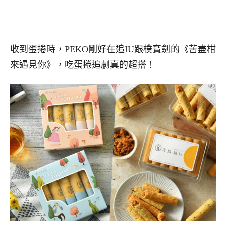
收到蛋捲時，PEKO剛好在追IU跟樸寶劍的《苦盡柑
來遇見你》，吃蛋捲追劇真的超搭！