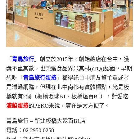
「
青鳥旅行
」創立於2015年，創始總店在台中，獲
獎不盡其數，也榮獲食品界米其林(iTQi)認證，早期
想吃「
青鳥旅行蛋捲
」都得託台中朋友幫忙買或者
是透過網購，但現在北中南都有實體櫃點，光是板
橋就有2個（板橋環球B1、板橋遠百B1），對愛吃
灌餡蛋捲
的PEKO來說，實在是太方便了。
青鳥旅行 – 新北板橋大遠百B1店
電話：
02 2950 0258