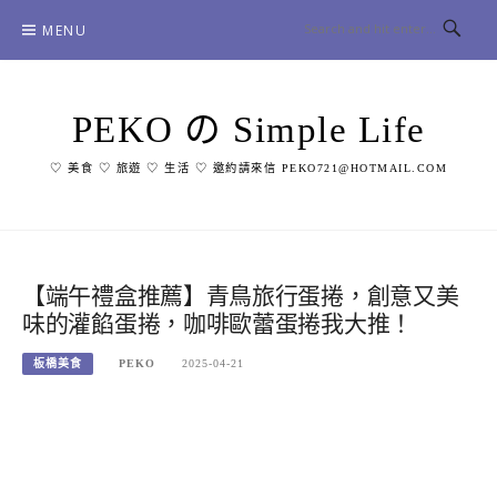
Skip
MENU
to
content
PEKO の Simple Life
♡ 美食 ♡ 旅遊 ♡ 生活 ♡ 邀約請來信 PEKO721@HOTMAIL.COM
【端午禮盒推薦】青鳥旅行蛋捲，創意又美
味的灌餡蛋捲，咖啡歐蕾蛋捲我大推！
板橋美食
PEKO
2025-04-21