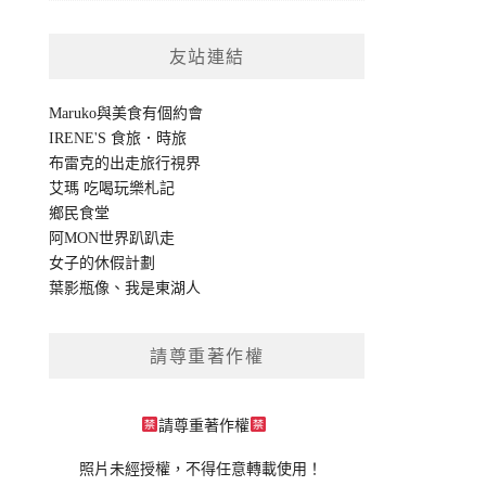
友站連結
Maruko與美食有個約會
IRENE'S 食旅．時旅
布雷克的出走旅行視界
艾瑪 吃喝玩樂札記
鄉民食堂
阿MON世界趴趴走
女子的休假計劃
葉影瓶像
、
我是東湖人
請尊重著作權
請尊重著作權
照片未經授權，不得任意轉載使用！