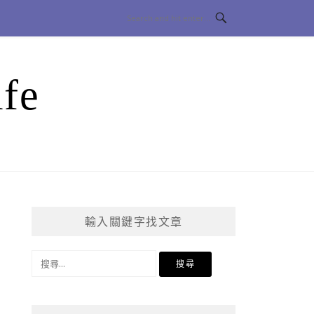
fe
輸入關鍵字找文章
搜
尋
關
鍵