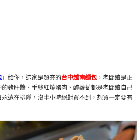
包
」給你，這家是超夯的
台中越南麵包
，老闆娘是正
中的豬肝醬、手絲紅燒豬肉、醃蘿蔔都是老闆娘自己
日永遠在排隊，沒半小時絕對買不到，想買一定要有