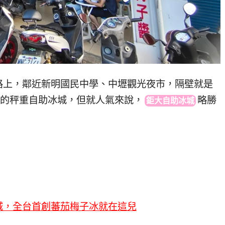
路上，鄰近新明國民中學、中壢觀光夜市，隔壁就
是
的秤重自助冰城，但就人氣來說，
略勝
鉅大自助冰城
城，全台首創蕃茄梅子冰就在這兒