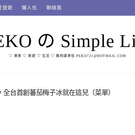
愛旅遊
懶人包
聯絡我
EKO の Simple Li
♡ 美食 ♡ 旅遊 ♡ 生活 ♡ 邀約請來信 PEKO721@HOTMAIL.COM
，全台首創蕃茄梅子冰就在這兒（菜單）