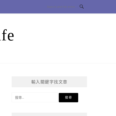
fe
輸入關鍵字找文章
搜
尋
關
鍵