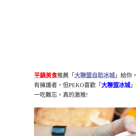
平鎮美食
推薦「
大聯盟自助冰城
」給你
有擁護者，但PEKO喜歡「
大聯盟冰城
」
一吃難忘，真的激推!