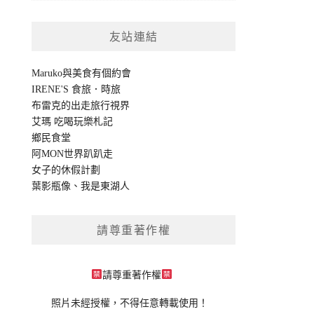
友站連結
Maruko與美食有個約會
IRENE'S 食旅．時旅
布雷克的出走旅行視界
艾瑪 吃喝玩樂札記
鄉民食堂
阿MON世界趴趴走
女子的休假計劃
葉影瓶像
、
我是東湖人
請尊重著作權
請尊重著作權
照片未經授權，不得任意轉載使用！