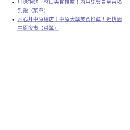
川味撈麵｜林口美食推薦！內用免費青草茶喝
到飽（菜單）
丼心丼中原總店｜中原大學美食推薦！近桃園
中原夜市（菜單）