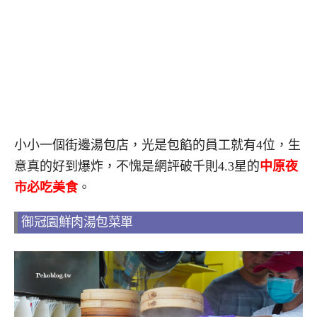
小小一個街邊湯包店，光是包餡的員工就有4位，生
意真的好到爆炸，不愧是網評破千則4.3星的
中原夜
市必吃美食
。
御冠園鮮肉湯包菜單