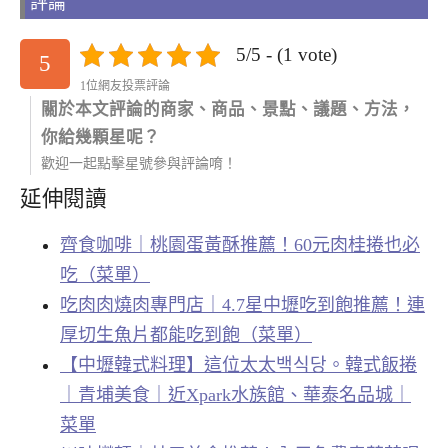
評論
5/5 - (1 vote)
5
1位網友投票評論
關於本文評論的商家、商品、景點、議題、方法，
你給幾顆星呢？
歡迎一起點擊星號參與評論唷！
延伸閱讀
齊食咖啡｜桃園蛋黃酥推薦！60元肉桂捲也必
吃（菜單）
吃肉肉燒肉專門店｜4.7星中壢吃到飽推薦！連
厚切生魚片都能吃到飽（菜單）
【中壢韓式料理】這位太太백식당。韓式飯捲
｜青埔美食｜近Xpark水族館、華泰名品城｜
菜單