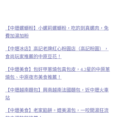
【中壢螺螄粉】小螺莉螺螄粉，吃的到真螺肉，免
費加湯加粉
【中壢冰店】高記老牌紅心粉圓店（高記粉圓），
食尚玩家推薦的中原豆花！
【中壢美食】包好甲蔥燒包真包皮，4.2星的中原蔥
燒包、中原夜市美食推薦！
【中壢越南麵包】興南越南法國麵包，近中壢火車
站
【中壢美食】老家餡餅。媲美湯包，一咬開湯狂流