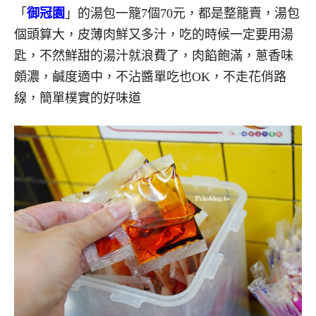
「
御冠園
」的湯包一籠7個70元，都是整籠賣，湯包
個頭算大，皮薄肉鮮又多汁，吃的時候一定要用湯
匙，不然鮮甜的湯汁就浪費了，肉餡飽滿，蔥香味
頗濃，鹹度適中，不沾醬單吃也OK，不走花俏路
線，簡單樸實的好味道