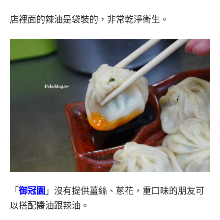
店裡面的辣油是袋裝的，非常乾淨衛生。
「
御冠園
」沒有提供薑絲、蔥花，重口味的朋友可
以搭配醬油跟辣油。