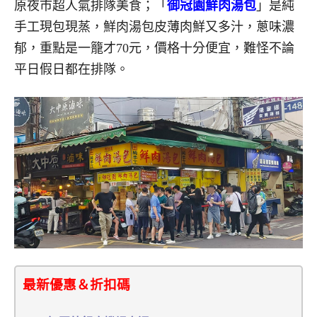
原夜市超人氣排隊美食；「
御冠園鮮肉湯包
」是純
手工現包現蒸，鮮肉湯包皮薄肉鮮又多汁，蔥味濃
郁，重點是一籠才70元，價格十分便宜，難怪不論
平日假日都在排隊。
最新優惠＆折扣碼