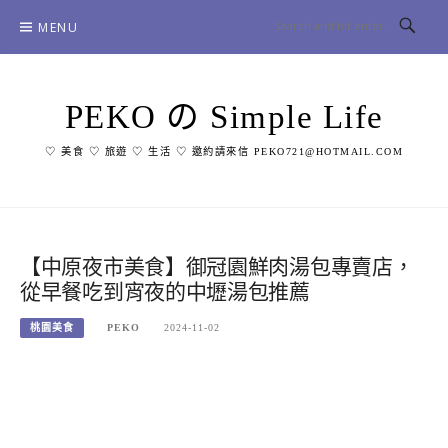
Skip
MENU
to
content
PEKO の Simple Life
♡ 美食 ♡ 旅遊 ♡ 生活 ♡ 邀約請來信 PEKO721@HOTMAIL.COM
【中原夜市美食】御冠園鮮肉湯包專賣店，
從早餐吃到宵夜的中壢湯包推薦
桃園美食
PEKO
2024-11-02