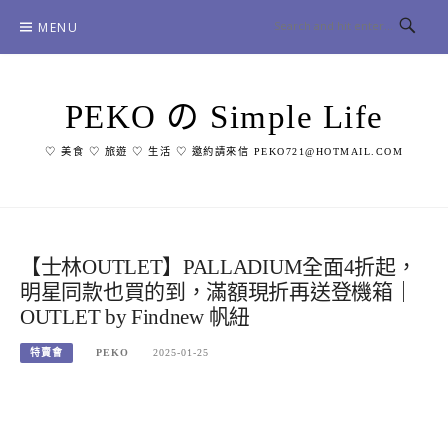
Skip
MENU
to
content
PEKO の Simple Life
♡ 美食 ♡ 旅遊 ♡ 生活 ♡ 邀約請來信 PEKO721@HOTMAIL.COM
【士林OUTLET】PALLADIUM全面4折起，
明星同款也買的到，滿額現折再送登機箱｜
OUTLET by Findnew 帆紐
特賣會
PEKO
2025-01-25