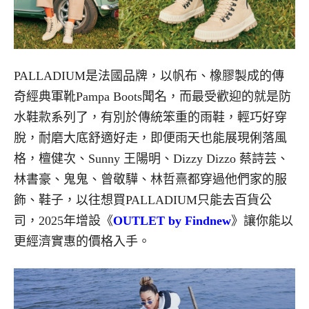
PALLADIUM是法國品牌，以帆布、橡膠製成的傳
奇經典軍靴Pampa Boots聞名，而最受歡迎的就是防
水鞋款系列了，有別於傳統笨重的雨鞋，輕巧好穿
脫，耐磨大底舒適好走，即便雨天也能展現俐落風
格，檀健次、Sunny 王陽明、Dizzy Dizzo 蔡詩芸、
林書豪、鬼鬼、曾敬驊、林哲熹都穿過他們家的服
飾、鞋子，以往想買PALLADIUM只能去百貨公
司，2025年增設《
OUTLET by Findnew
》讓你能以
更經濟實惠的價格入手。