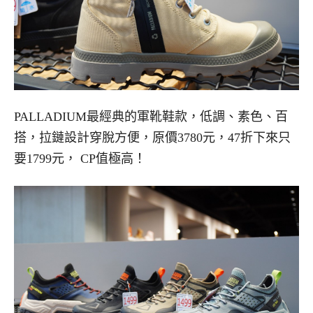
PALLADIUM最經典的軍靴鞋款，低調、素色、百
搭，拉鏈設計穿脫方便，原價3780元，47折下來只
要1799元， CP值極高！