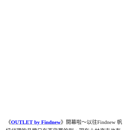
《
OUTLET by Findnew
》開幕啦～以往Findnew 帆