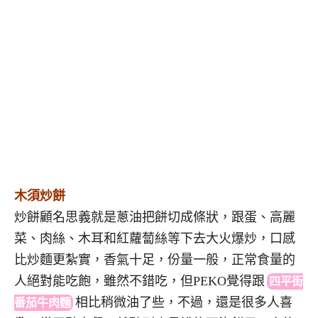
木須炒餅
炒餅顧名思義就是蔥油把餅切成條狀，跟蛋、高麗
菜、肉絲、木耳和紅蘿蔔絲等下去大火爆炒，口感
比炒麵更紮實，香氣十足，份量一般，正常食量的
人絕對能吃飽，雖然不錯吃，但PEKO覺得
跟
四平街
相
比稍微油了些，不過，還是很多人喜
番茄牛肉麵