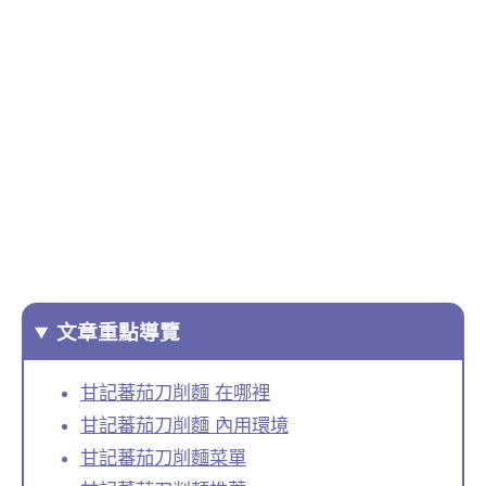
文章重點導覽
甘記蕃茄刀削麵 在哪裡
甘記蕃茄刀削麵 內用環境
甘記蕃茄刀削麵菜單