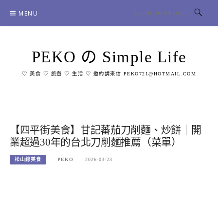
Skip
MENU
to
content
PEKO の Simple Life
♡ 美食 ♡ 旅遊 ♡ 生活 ♡ 邀約請來信 PEKO721@HOTMAIL.COM
【四平街美食】甘記蕃茄刀削麵、炒餅｜開
業超過30年的台北刀削麵推薦（菜單）
松山線美食
PEKO
2026-03-23