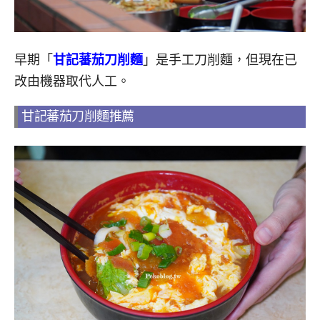
早期「
甘記蕃茄刀削麵
」是手工刀削麵，但現在已
改由機器取代人工。
甘記蕃茄刀削麵推薦