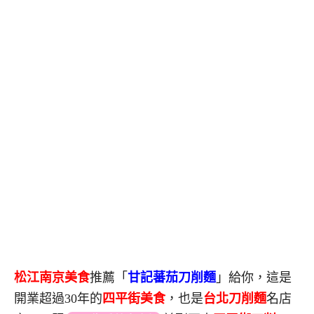
松江南京美食
推薦「
甘記蕃茄刀削麵
」給你，這是
開業超過30年的
四平街美食
，也是
台北刀削麵
名店