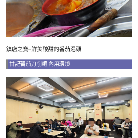
鎮店之寶~鮮美酸甜的番茄湯頭
甘記蕃茄刀削麵 內用環境