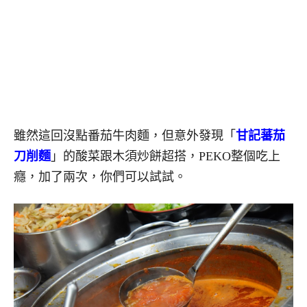
雖然這回沒點番茄牛肉麵，但意外發現「
甘記蕃茄
刀削麵
」的酸菜跟木須炒餅超搭，PEKO整個吃上
癮，加了兩次，你們可以試試。