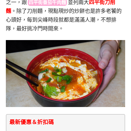
之一，
跟
並
列兩大
四平街刀削
四平街番茄牛肉麵
麵
。除了刀削麵，現點現炒的炒餅也是許多老饕的
心頭好，每到尖峰時段就都是滿滿人潮，不想排
隊，最好挑冷門時間來。
最新優惠＆折扣碼