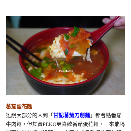
蕃茄蛋花麵
雖說大部分的人到「
甘記蕃茄刀削麵
」都會點番茄
牛肉麵，但其實PEKO更喜歡番茄蛋花麵，一來能喝