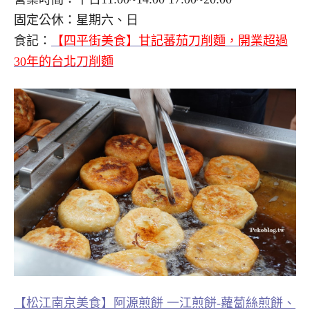
固定公休：星期六、日
食記：
【四平街美食】甘記蕃茄刀削麵，開業超過
30年的台北刀削麵
【松江南京美食】阿源煎餅 一江煎餅-蘿蔔絲煎餅、