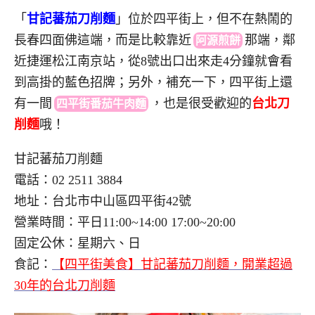
「
甘記蕃茄刀削麵
」位於四平街上，但不在熱鬧的
長春四面佛這端，而是比較靠近
那
端，鄰
阿源煎餅
近捷運松江南京站，從8號出口出來走4分鐘就會看
到高掛的藍色招牌；另外，補充一下，四平街上還
有一
間
，
也是很受歡迎的
台北刀
四平街番茄牛肉麵
削麵
哦！
甘記蕃茄刀削麵
電話：02 2511 3884
地址：台北市中山區四平街42號
營業時間：平日11:00~14:00 17:00~20:00
固定公休：星期六、日
食記：
【四平街美食】甘記蕃茄刀削麵，開業超過
30年的台北刀削麵