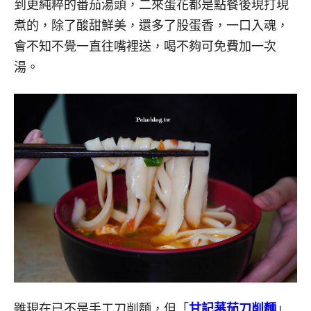
到更純粹的番茄湯頭，二來蛋花都是點餐後現打現
煮的，除了酸甜鮮美，還多了股蛋香，一口入魂，
會不知不覺一直往嘴裡送，喝不夠可免費加一次
湯。
雖現在已不是手工刀削麵，但「
甘記蕃茄刀削麵
」