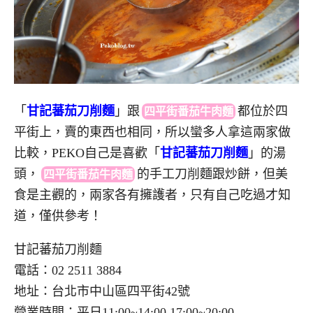
「
甘記蕃茄刀削麵
」
跟
都
位於四
四平街番茄牛肉麵
平街上，賣的東西也相同，所以蠻多人拿這兩家做
比較，PEKO自己是喜歡「
甘記蕃茄刀削麵
」的湯
頭
，
的
手工刀削麵跟炒餅，但美
四平街番茄牛肉麵
食是主觀的，兩家各有擁護者，只有自己吃過才知
道，僅供參考！
甘記蕃茄刀削麵
電話：02 2511 3884
地址：台北市中山區四平街42號
營業時間：平日11:00~14:00 17:00~20:00