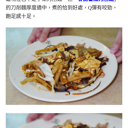
的刀削麵厚度適中，煮的恰到好處，Q彈有咬勁，
飽足感十足。