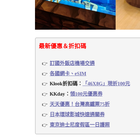
最新優惠＆折扣碼
訂國外飯店機場交通
各國網卡、eSIM
Klook折扣碼：
「46X8G」現折100元
KKday：
領100元優惠券
天天優惠！台灣高鐵票75折
日本環球影城快速通關券
東京迪士尼度假區一日護照