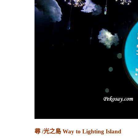
尋 /光之島 Way to Lighting Island