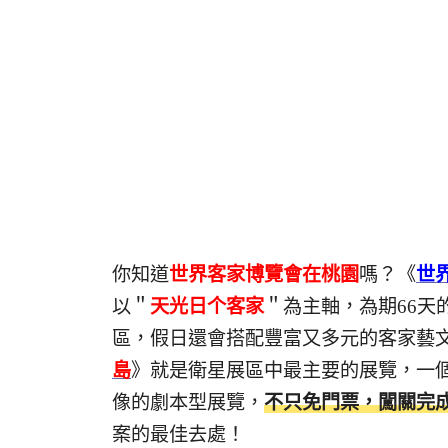
你知道
世界客家博覽會在桃園
嗎？《
世
以＂
天光日个客家
＂為主軸，為期66天
區，假日還會搭配豐富又多元的客家藝
島
》就是衛星展區中最主要的展覽，⼀
像的劇本型展覽，
不只免門票，闖關完
案的最佳去處！