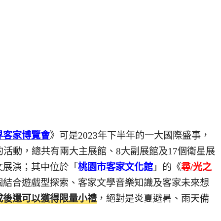
界客家博覽會
》可是2023年下半年的一大國際盛事，
的活動，總共有兩大主展館、8大副展館及17個衛星展
文展演；其中位於「
桃園市客家文化館
」的《
尋/光之
個結合遊戲型探索、客家⽂學⾳樂知識及客家未來想
成後還可以獲得限量小禮
，絕對是炎夏避暑、雨天備