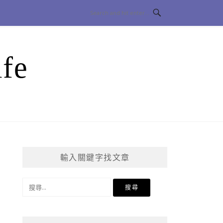
fe
輸入關鍵字找文章
搜
尋
關
鍵