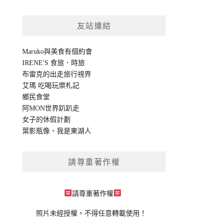
友站連結
Maruko與美食有個約會
IRENE'S 食旅．時旅
布雷克的出走旅行視界
艾瑪 吃喝玩樂札記
鄉民食堂
阿MON世界趴趴走
女子的休假計劃
葉影瓶像
、
我是東湖人
請尊重著作權
請尊重著作權
照片未經授權，不得任意轉載使用！