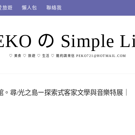
愛旅遊
懶人包
聯絡我
EKO の Simple Li
♡ 美食 ♡ 旅遊 ♡ 生活 ♡ 邀約請來信 PEKO721@HOTMAIL.COM
館。尋/光之島ー探索式客家文學與音樂特展｜