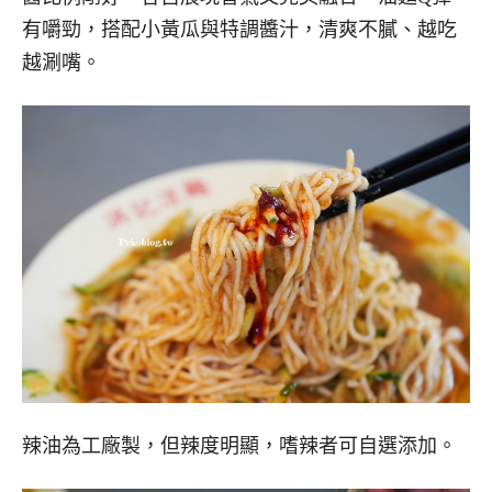
有嚼勁，搭配小黃瓜與特調醬汁，清爽不膩、越吃
越涮嘴。
辣油為工廠製，但辣度明顯，嗜辣者可自選添加。