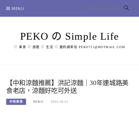
Skip
MENU
to
content
PEKO の Simple Life
♡ 美食 ♡ 旅遊 ♡ 生活 ♡ 邀約請來信 PEKO721@HOTMAIL.COM
【中和涼麵推薦】洪記涼麵｜30年連城路美
食老店，涼麵好吃可外送
中和美食
PEKO
2025-10-21