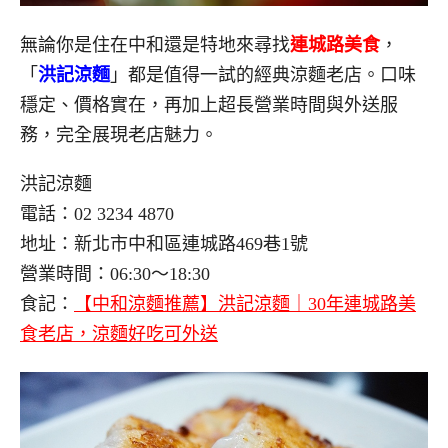
無論你是住在中和還是特地來尋找
連城路美食
，
「
洪記涼麵
」都是值得一試的經典涼麵老店。口味
穩定、價格實在，再加上超長營業時間與外送服
務，完全展現老店魅力。
洪記涼麵
電話：02 3234 4870
地址：新北市中和區連城路469巷1號
營業時間：06:30～18:30
食記：
【中和涼麵推薦】洪記涼麵｜30年連城路美
食老店，涼麵好吃可外送