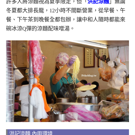
許多人將涼麵視為夏季限定，但「
洪記涼麵
」無論
冬夏都大排長龍，12小時不間斷營業，從早餐、午
餐、下午茶到晚餐全都包辦，讓中和人隨時都能來
碗冰涼Q彈的涼麵配味噌湯。
洪記涼麵 內用環境