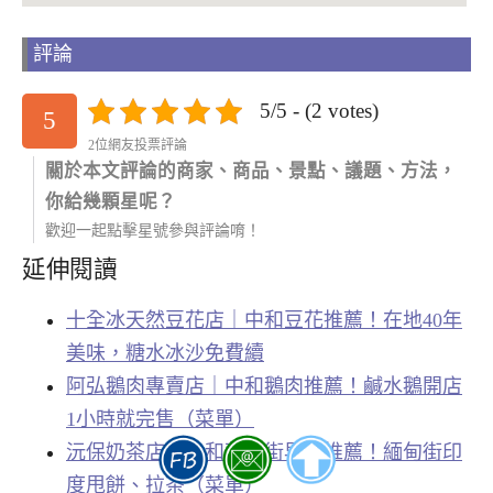
評論
5/5 - (2 votes)
5
2位網友投票評論
關於本文評論的商家、商品、景點、議題、方法，
你給幾顆星呢？
歡迎一起點擊星號參與評論唷！
延伸閱讀
十全冰天然豆花店｜中和豆花推薦！在地40年
美味，糖水冰沙免費續
阿弘鵝肉專賣店｜中和鵝肉推薦！鹹水鵝開店
1小時就完售（菜單）
沅保奶茶店｜中和華新街早餐推薦！緬甸街印
度甩餅、拉茶（菜單）