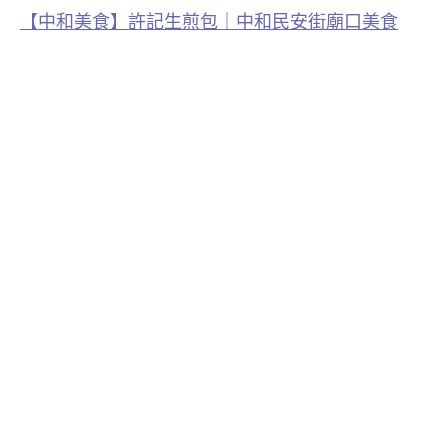
【中和美食】許記生煎包｜中和民安街廟口美食