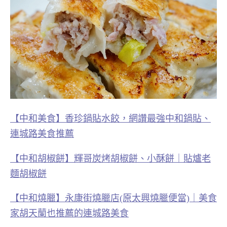
【中和美食】香珍鍋貼水餃，網讚最強中和鍋貼、
連城路美食推薦
【中和胡椒餅】輝哥炭烤胡椒餅、小酥餅｜貼爐老
麵胡椒餅
【中和燒臘】永康街燒臘店(原太興燒臘便當)｜美食
家胡天蘭也推薦的連城路美食