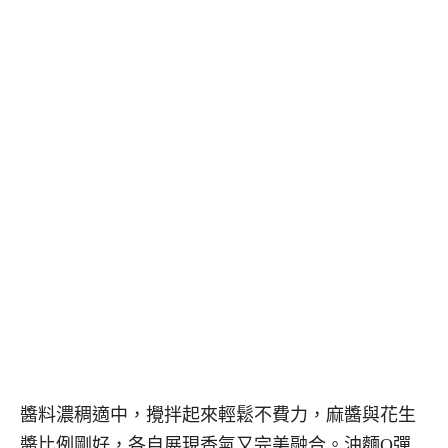
醬料濃稠適中，攪拌起來輕鬆不費力，麻醬與花生
醬比例剛好，各自展現香氣又完美融合。油麵Q彈