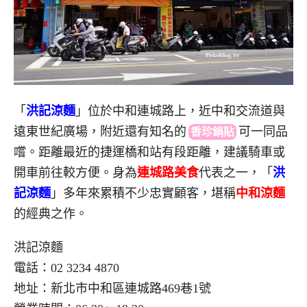
「
洪記涼麵
」位於中和連城路上，近中和交流道與
遠東世紀廣場，附近還有知名的
可一同品
香珍鍋貼
嚐。距離最近的捷運橋和站有段距離，建議騎車或
開車前往較方便。身為
連城路美食
代表之一，「
洪
記涼麵
」多年來累積不少忠實顧客，堪稱
中和涼麵
的經典之作。
洪記涼麵
電話：02 3234 4870
地址：新北市中和區連城路469巷1號