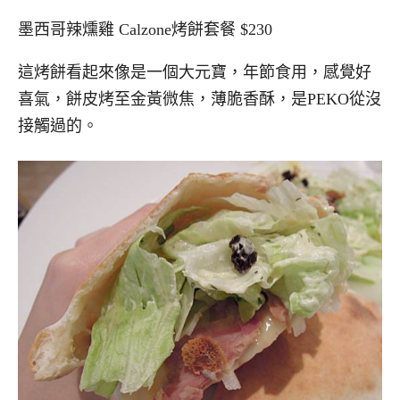
墨西哥辣燻雞 Calzone烤餅套餐 $230
這烤餅看起來像是一個大元寶，年節食用，感覺好
喜氣，餅皮烤至金黃微焦，薄脆香酥，是PEKO從沒
接觸過的。