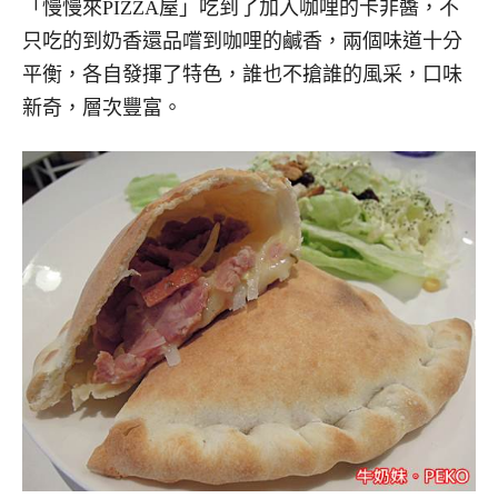
「慢慢來PIZZA屋」吃到了加入咖哩的卡非醬，不
只吃的到奶香還品嚐到咖哩的鹹香，兩個味道十分
平衡，各自發揮了特色，誰也不搶誰的風采，口味
新奇，層次豐富。