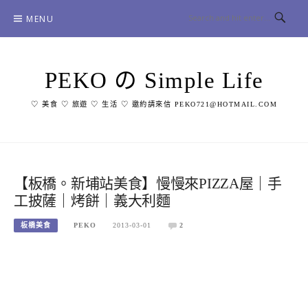
Skip
MENU
to
content
PEKO の Simple Life
♡ 美食 ♡ 旅遊 ♡ 生活 ♡ 邀約請來信 PEKO721@HOTMAIL.COM
【板橋。新埔站美食】慢慢來PIZZA屋｜手
工披薩｜烤餅｜義大利麵
板橋美食
PEKO
2013-03-01
2