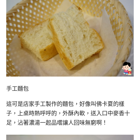
手工麵包
這可是店家手工製作的麵包，好像叫佛卡夏的樣
子，上桌時熱呼呼的，外酥內軟，送入口中麥香十
足，沾著濃湯一起品嚐讓人回味無窮啊！