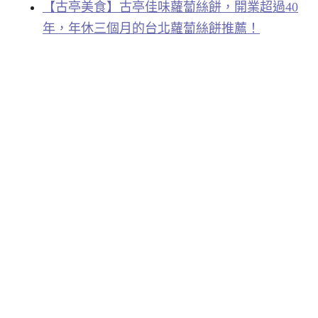
【古亭美食】古亭佳味蘿蔔絲餅，開業超過40
年，年休三個月的台北蘿蔔絲餅推薦！