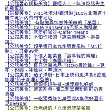
【公館愛心銅板美食】聾啞人士。無法說話先生
的雞蛋糕
【銅板美食】7-11冰淇淋/霜淇淋(100%北海道十
勝牛乳)~內有門市地址
【公館美食】 有點詭異卻意外美味的『巫雲』
【公館美食】Café Parisienne巴黎人咖啡館
【公館美食】就愛好咖啡-Caffe’ 4Mano
【公館美食】不怕你吃的『鍋喜麻辣鍋、壽喜
燒』
【公館美食】超平價日本九州豚骨風味『Mr.拉
麵』~ 只要99元
【公館美食】平價人氣美食「壽亭韓式料理」
【公館美食】老字號『泰國小館』
【公館美食】夏日消暑冰品『QQQ黑珍珠』~豆
花、粉圓、冰綠豆、芋頭冰
【公館美食】茄子洋廚~日本正統和風洋食&歐風
咖哩(茄子咖哩新型態)
【公館美食】角頭炙燒牛排~爆漿餐包好威
【公館美食】藍家割包+陳三鼎黑糖粉圓鮮奶專
賣店
【公館美食】一吃獨秀綠色臭豆腐&享你好酒不
見beerbar
【公館美食】元老級的「立濠港澳茶餐廳」