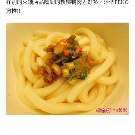
在別的火鍋店品嚐到的櫻桃鴨肉差好多，這個PEKO
激推!!