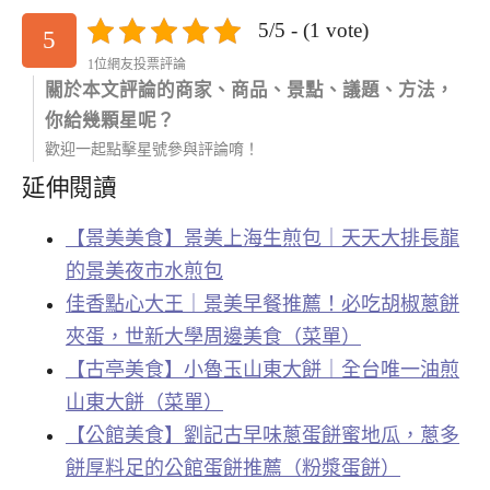
5/5 - (1 vote)
5
1位網友投票評論
關於本文評論的商家、商品、景點、議題、方法，
你給幾顆星呢？
歡迎一起點擊星號參與評論唷！
延伸閱讀
【景美美食】景美上海生煎包｜天天大排長龍
的景美夜市水煎包
佳香點心大王｜景美早餐推薦！必吃胡椒蔥餅
夾蛋，世新大學周邊美食（菜單）
【古亭美食】小魯玉山東大餅｜全台唯一油煎
山東大餅（菜單）
【公館美食】劉記古早味蔥蛋餅蜜地瓜，蔥多
餅厚料足的公館蛋餅推薦（粉漿蛋餅）