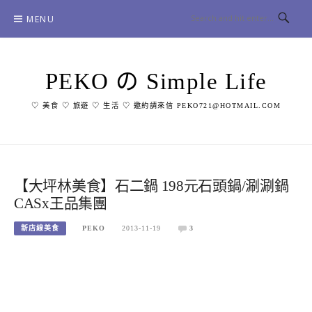
Skip
MENU
to
content
PEKO の Simple Life
♡ 美食 ♡ 旅遊 ♡ 生活 ♡ 邀約請來信 PEKO721@HOTMAIL.COM
【大坪林美食】石二鍋 198元石頭鍋/涮涮鍋
CASx王品集團
新店線美食
PEKO
2013-11-19
3