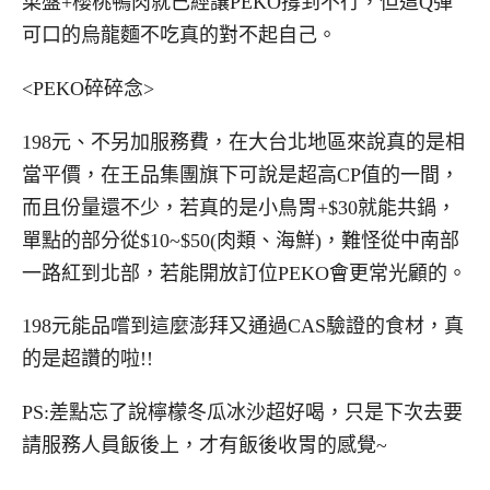
菜盤+櫻桃鴨肉就已經讓PEKO撐到不行，但這Q彈
可口的烏龍麵不吃真的對不起自己。
<PEKO碎碎念>
198元、不另加服務費，在大台北地區來說真的是相
當平價，在王品集團旗下可說是超高CP值的一間，
而且份量還不少，若真的是小鳥胃+$30就能共鍋，
單點的部分從$10~$50(肉類、海鮮)，難怪從中南部
一路紅到北部，若能開放訂位PEKO會更常光顧的。
198元能品嚐到這麼澎拜又通過CAS驗證的食材，真
的是超讚的啦!!
PS:差點忘了說檸檬冬瓜冰沙超好喝，只是下次去要
請服務人員飯後上，才有飯後收胃的感覺~