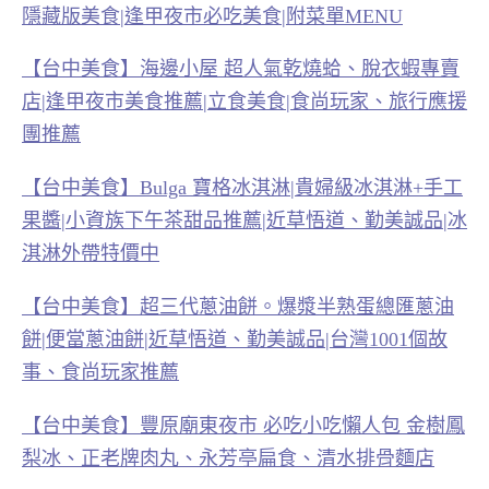
隱藏版美食|逢甲夜市必吃美食|附菜單MENU
【台中美食】海邊小屋 超人氣乾燒蛤、脫衣蝦專賣
店|逢甲夜市美食推薦|立食美食|食尚玩家、旅行應援
團推薦
【台中美食】Bulga 寶格冰淇淋|貴婦級冰淇淋+手工
果醬|小資族下午茶甜品推薦|近草悟道、勤美誠品|冰
淇淋外帶特價中
【台中美食】超三代蔥油餅。爆漿半熟蛋總匯蔥油
餅|便當蔥油餅|近草悟道、勤美誠品|台灣1001個故
事、食尚玩家推薦
【台中美食】豐原廟東夜市 必吃小吃懶人包 金樹鳳
梨冰、正老牌肉丸、永芳亭扁食、清水排骨麵店