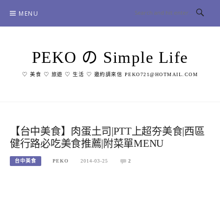
Skip
MENU
to
content
PEKO の Simple Life
♡ 美食 ♡ 旅遊 ♡ 生活 ♡ 邀約請來信 PEKO721@HOTMAIL.COM
【台中美食】肉蛋土司|PTT上超夯美食|西區
健行路必吃美食推薦|附菜單MENU
台中美食
PEKO
2014-03-25
2