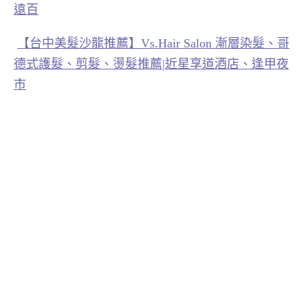
遠百
【台中美髮沙龍推薦】Vs.Hair Salon 漸層染髮、哥
德式護髮、剪髮、燙髮推薦|近星享道酒店、逢甲夜
市