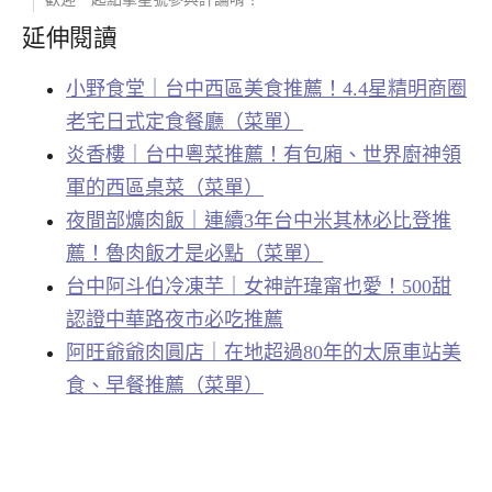
延伸閱讀
小野食堂｜台中西區美食推薦！4.4星精明商圈
老宅日式定食餐廳（菜單）
炎香樓｜台中粵菜推薦！有包廂、世界廚神領
軍的西區桌菜（菜單）
夜間部爌肉飯｜連續3年台中米其林必比登推
薦！魯肉飯才是必點（菜單）
台中阿斗伯冷凍芋｜女神許瑋甯也愛！500甜
認證中華路夜市必吃推薦
阿旺爺爺肉圓店｜在地超過80年的太原車站美
食、早餐推薦（菜單）