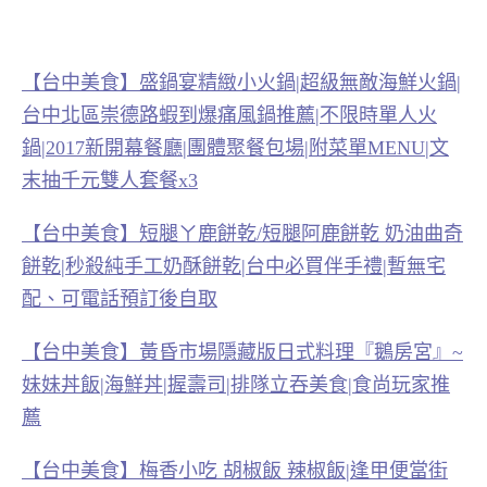
【台中美食】盛鍋宴精緻小火鍋|超級無敵海鮮火鍋|
台中北區崇德路蝦到爆痛風鍋推薦|不限時單人火
鍋|2017新開幕餐廳|團體聚餐包場|附菜單MENU|文
末抽千元雙人套餐x3
【台中美食】短腿ㄚ鹿餅乾/短腿阿鹿餅乾 奶油曲奇
餅乾|秒殺純手工奶酥餅乾|台中必買伴手禮|暫無宅
配、可電話預訂後自取
【台中美食】黃昏市場隱藏版日式料理『鵝房宮』~
妹妹丼飯|海鮮丼|握壽司|排隊立吞美食|食尚玩家推
薦
【台中美食】梅香小吃 胡椒飯 辣椒飯|逢甲便當街