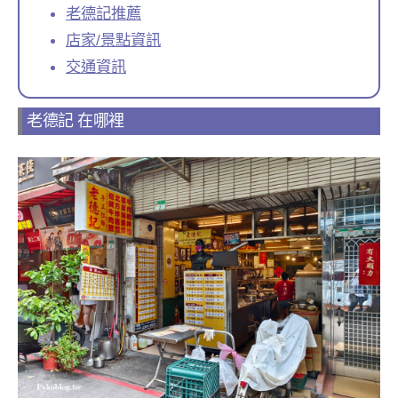
老德記推薦
店家/景點資訊
交通資訊
老德記 在哪裡