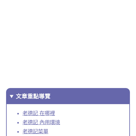
文章重點導覽
老德記 在哪裡
老德記 內用環境
老德記菜單