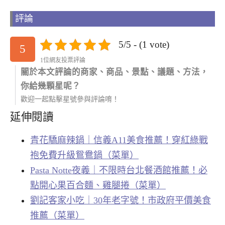
評論
5/5 - (1 vote)
5
1位網友投票評論
關於本文評論的商家、商品、景點、議題、方法，
你給幾顆星呢？
歡迎一起點擊星號參與評論唷！
延伸閱讀
青花驕麻辣鍋｜信義A11美食推薦！穿紅綠戰
袍免費升級鴛鴦鍋（菜單）
Pasta Notte夜義｜不限時台北餐酒館推薦！必
點開心果百合麵、雞腿捲（菜單）
劉記客家小吃｜30年老字號！市政府平價美食
推薦（菜單）