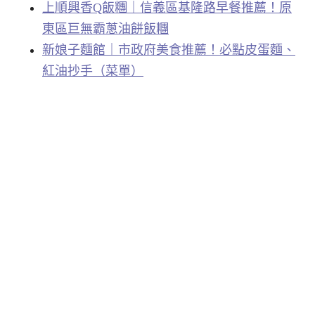
上順興香Q飯糰｜信義區基隆路早餐推薦！原
東區巨無霸蔥油餅飯糰
新娘子麵館｜市政府美食推薦！必點皮蛋麵、
紅油抄手（菜單）