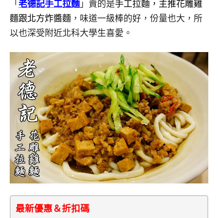
「
老德記手工拉麵
」賣的是
手工拉麵，主推花雕雞
麵跟北方炸醬麵
，味道一級棒的好，份量也大，所
以也深受附近北科大學生喜愛。
最新優惠＆折扣碼