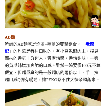
AB麵
所謂的AB麵就是炸醬+辣醬的雙醬組合，「
老德
記
」的炸醬是眷村口味的，有小豆乾跟肉末，撲鼻
而來的香氣十分迷人，獨家辣醬，香辣夠味，一旁
的黃瓜絲增加爽脆的口感。雖然一碗要價100元不算
便宜，但麵量真的是一般麵店的兩倍以上，手工拉
麵口感Q彈有嚼勁，讓PEKO忍不住大快朵頤起來。