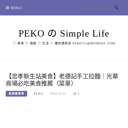
Skip
MENU
to
content
PEKO の Simple Life
♡ 美食 ♡ 旅遊 ♡ 生活 ♡ 邀約請來信 PEKO721@HOTMAIL.COM
【忠孝新生站美食】老德記手工拉麵｜光華
商場必吃美食推薦（菜單）
板南線美食
PEKO
2024-12-31
1