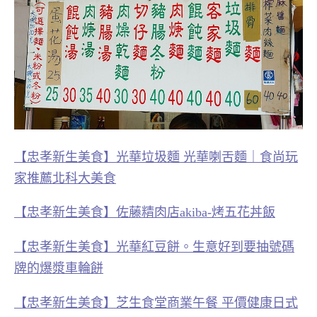
【忠孝新生美食】光華垃圾麵 光華喇舌麵｜食尚玩
家推薦北科大美食
【忠孝新生美食】佐藤精肉店akiba-烤五花丼飯
【忠孝新生美食】光華紅豆餅。生意好到要抽號碼
牌的爆漿車輪餅
【忠孝新生美食】芝生食堂商業午餐 平價健康日式