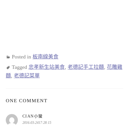
Posted in
板南線美食
Tagged
忠孝新生站美食
,
老德記手工拉麵
,
花雕雞
麵
,
老德記菜單
ONE COMMENT
表
CIAN小蠻
示:
2016-03-2417:28:15